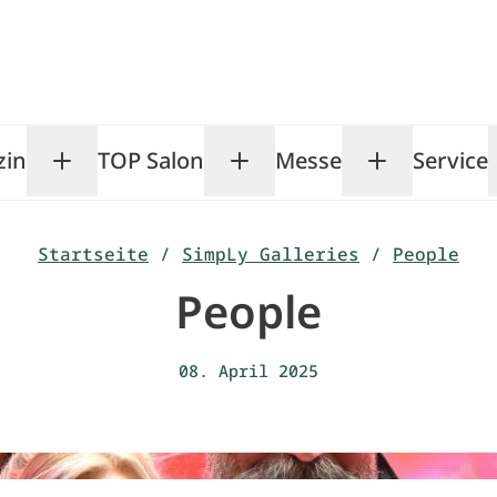
zin
TOP Salon
Messe
Service
Toggle Magazin submenu
Toggle TOP Salon subm
Toggle Me
Startseite
/
SimpLy Galleries
/
People
People
08. April 2025