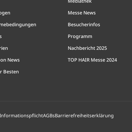
Mediathek
ogen
Messe News
hmebedingungen
Besucherinfos
s
Programm
rien
Nachbericht 2025
lon News
TOP HAIR Messe 2024
r Besten
Informationspflicht
AGBs
Barrierefreiheitserklärung