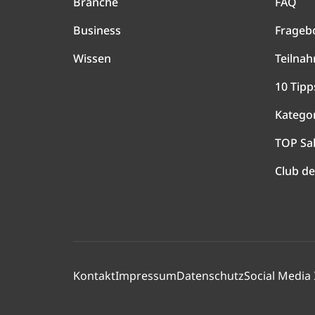
Branche
FAQ
Business
Frageb
Wissen
Teilna
10 Tipp
Katego
TOP Sa
Club de
Kontakt
Impressum
Datenschutz
Social Media 