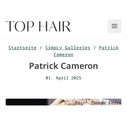
Zum
Inhalt
springen
Startseite
/
SimpLy Galleries
/
Patrick
Cameron
Patrick Cameron
01. April 2025
Foto: Thomas Fedra