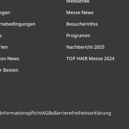
Mediathek
ogen
Messe News
hmebedingungen
Besucherinfos
s
Programm
rien
Nachbericht 2025
lon News
TOP HAIR Messe 2024
r Besten
Informationspflicht
AGBs
Barrierefreiheitserklärung