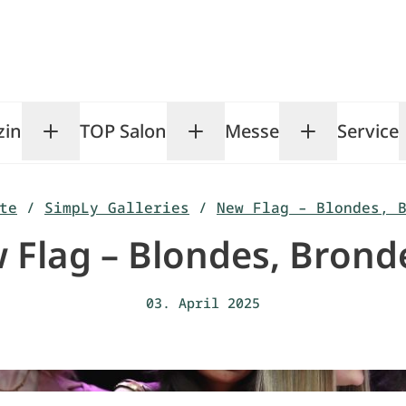
zin
TOP Salon
Messe
Service
Toggle Magazin submenu
Toggle TOP Salon subm
Toggle Me
te
/
SimpLy Galleries
/
New Flag – Blondes, 
 Flag – Blondes, Brond
03. April 2025