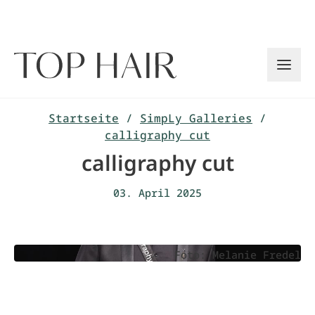
Zum
Inhalt
springen
Startseite
/
SimpLy Galleries
/
calligraphy cut
calligraphy cut
03. April 2025
Foto: Melanie Fredel