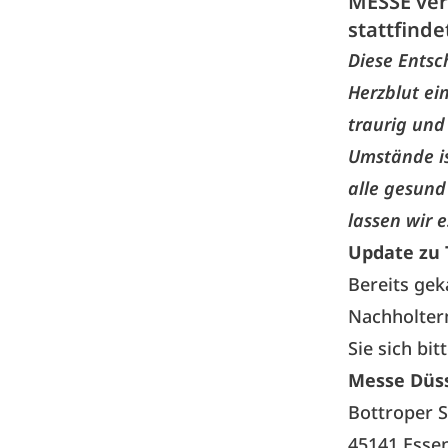
MESSE ver
stattfind
Diese Entsc
Herzblut ei
traurig und
Umstände is
alle gesund
lassen wir 
Update zu 
Bereits gek
Nachholterm
Sie sich bit
Messe Düss
Bottroper S
45141 Esse