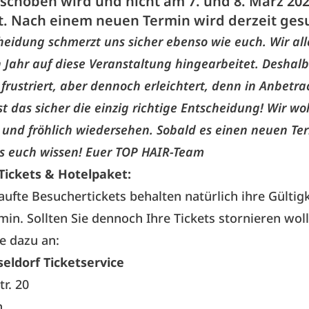
schoben wird und nicht am 7. und 8. März 20
et. Nach einem neuen Termin wird derzeit ges
heidung schmerzt uns sicher ebenso wie euch. Wir al
n Jahr auf diese Veranstaltung hingearbeitet. Deshalb
 frustriert, aber dennoch erleichtert, denn in Anbetra
t das sicher die einzig richtige Entscheidung! Wir wo
 und fröhlich wiedersehen. Sobald es einen neuen Ter
es euch wissen! Euer TOP HAIR-Team
Tickets & Hotelpaket:
aufte Besuchertickets behalten natürlich ihre Gültigk
in. Sollten Sie dennoch Ihre Tickets stornieren wo
te dazu an:
eldorf Ticketservice
tr. 20
n