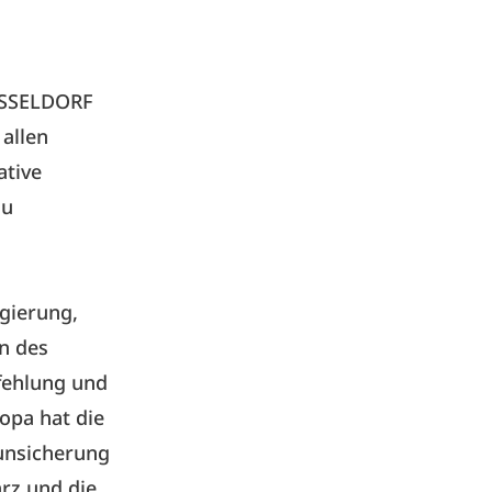
ÜSSELDORF
allen
ative
zu
gierung,
n des
fehlung und
ropa hat die
unsicherung
rz und die