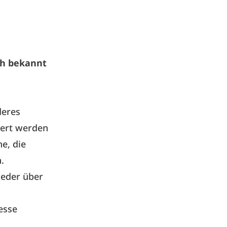
ah bekannt
deres
iert werden
ne, die
.
ieder über
esse