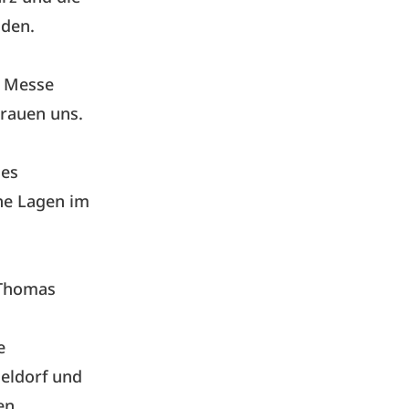
nden.
r Messe
rauen uns.
ses
he Lagen im
o Thomas
e
seldorf und
en