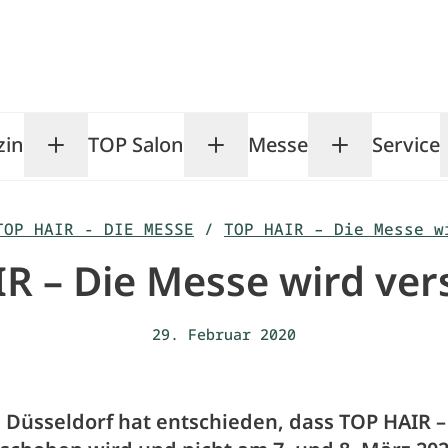
zin
TOP Salon
Messe
Service
Toggle Magazin submenu
Toggle TOP Salon subm
Toggle Me
TOP HAIR - DIE MESSE
/
TOP HAIR – Die Messe w
R – Die Messe wird ve
29. Februar 2020
 Düsseldorf hat entschieden, dass TOP HAIR –