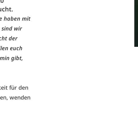
20
ucht.
le haben mit
 sind wir
cht der
llen euch
min gibt,
eit für den
llen, wenden