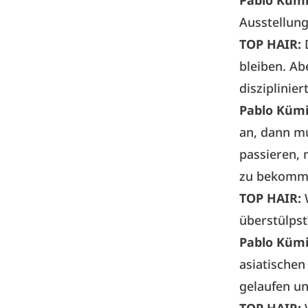
Pablo Küm
Ausstellung
TOP HAIR:
bleiben. Ab
disziplinie
Pablo Küm
an, dann m
passieren, 
zu bekommen
TOP HAIR:
überstülpst
Pablo Küm
asiatischen
gelaufen un