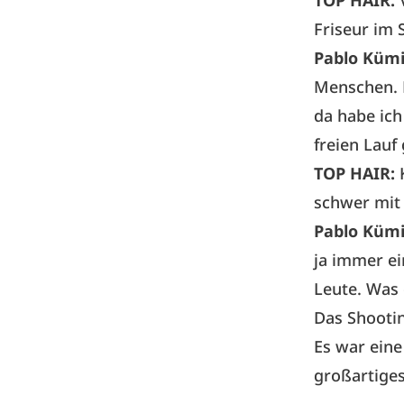
TOP HAIR:
Friseur im 
Pablo Küm
Menschen. D
da habe ic
freien Lauf
TOP HAIR:
schwer mit
Pablo Küm
ja immer ei
Leute. Was 
Das Shooti
Es war ein
großartiges