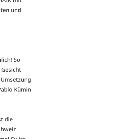
HAIR mit
rten und
lich! So
 Gesicht
n Umsetzung
Pablo Kümin
t die
chweiz