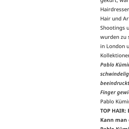
gekürt, war
Hairdresser
Hair und Ar
Shootings 
wurden zu s
in London u
Kollektione
Pablo Kümin
schwindelig
beeindruckt
Finger gewi
Pablo Kümi
TOP HAIR: 
Kann man 