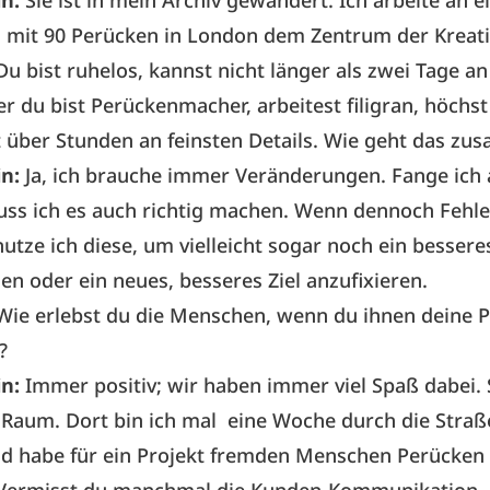
in:
Sie ist in mein Archiv gewandert. Ich arbeite an e
 mit 90 Perücken in London dem Zentrum der Kreativ
Du bist ruhelos, kannst nicht länger als zwei Tage a
er du bist Perückenmacher, arbeitest filigran, höchst
rt über Stunden an feinsten Details. Wie geht das z
in:
Ja, ich brauche immer Veränderungen. Fange ich
uss ich es auch richtig machen. Wenn dennoch Fehle
nutze ich diese, um vielleicht sogar noch ein bessere
 oder ein neues, besseres Ziel anzufixieren.
Wie erlebst du die Menschen, wenn du ihnen deine 
?
in:
Immer positiv; wir haben immer viel Spaß dabei. 
 Raum. Dort bin ich mal eine Woche durch die Stra
d habe für ein Projekt fremden Menschen Perücken 