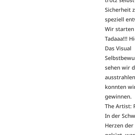
trotz selbs
Sicherheit 
speziell en
Wir starte
Tadaaa!!! H
Das Visual
Selbstbewus
sehen wir d
ausstrahle
konnten wi
gewinnen.
The Artist:
In der Schw
Herzen der 