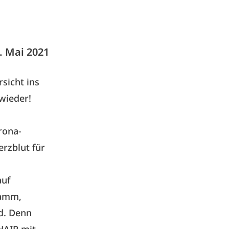
. Mai 2021
rsicht ins
wieder!
rona-
erzblut für
auf
ramm,
d. Denn