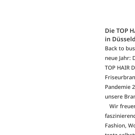
Die TOP H
in Düsseld
Back to busi
neue Jahr: 
TOP HAIR DI
Friseurbran
Pandemie 20
unsere Bran
Wir freuen
faszinieren
Fashion, W