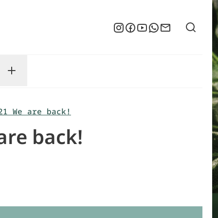
Suche
Instagram
Facebook
YouTube
WhatsApp
Newsletter
enu
sse submenu
Toggle Service submenu
21 We are back!
are back!