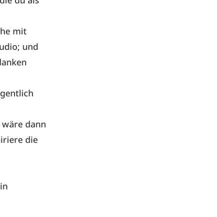
ie du als
che mit
udio; und
danken
igentlich
h wäre dann
iriere die
in