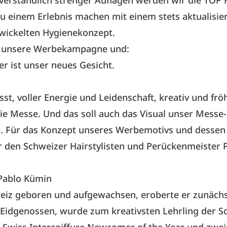
tverständlich strenger Auflagen werden wir die TOP 
zu einem Erlebnis machen mit einem stets aktualisie
twickelten Hygienekonzept.
n unsere Werbekampagne und:
ier ist unser neues Gesicht.
st, voller Energie und Leidenschaft, kreativ und fröh
ie Messe. Und das soll auch das Visual unser Messe-
n. Für das Konzept unseres Werbemotivs und desse
r den Schweizer Hairstylisten und Perückenmeister 
 Pablo Kümin
eiz geboren und aufgewachsen, eroberte er zunächs
Eidgenossen, wurde zum kreativsten Lehrling der S