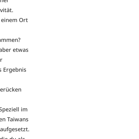
iner
ität.
n einem Ort
usammen?
 aber etwas
r
s Ergebnis
Perücken
Speziell im
ßen Taiwans
aufgesetzt.