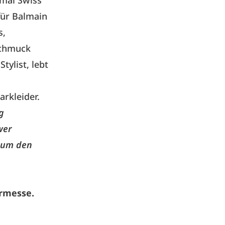
imal Swiss
für Balmain
s,
schmuck
tylist, lebt
rkleider.
g
wer
e um den
armesse.