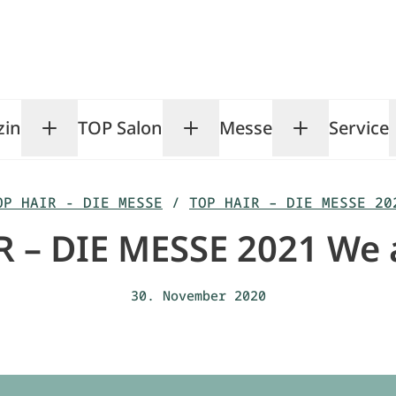
zin
TOP Salon
Messe
Service
Toggle Magazin submenu
Toggle TOP Salon subm
Toggle Me
OP HAIR - DIE MESSE
/
TOP HAIR – DIE MESSE 20
 – DIE MESSE 2021 We 
30. November 2020