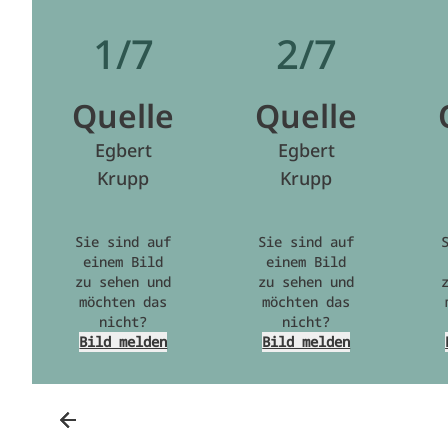
1/7
2/7
Quelle
Quelle
Egbert
Egbert
Krupp
Krupp
Sie sind auf
Sie sind auf
einem Bild
einem Bild
zu sehen und
zu sehen und
möchten das
möchten das
nicht?
nicht?
Bild melden
Bild melden