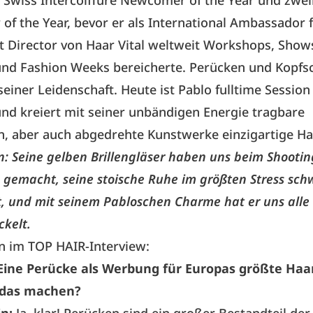
 Swiss Intercoiffure Newcomer of the Year und zwe
 of the Year, bevor er als International Ambassador 
t Director von Haar Vital weltweit Workshops, Show
und Fashion Weeks bereicherte. Perücken und Kopf
einer Leidenschaft. Heute ist Pablo fulltime Session S
nd kreiert mit seiner unbändigen Energie tragbare
n, aber auch abgedrehte Kunstwerke einzigartige Haa
: Seine gelben Brillengläser haben uns beim Shootin
 gemacht, seine stoische Ruhe im größten Stress sch
, und mit seinem Pabloschen Charme hat er uns all
ckelt.
n im TOP HAIR-Interview:
Eine Perücke als Werbung für Europas größte Ha
das machen?