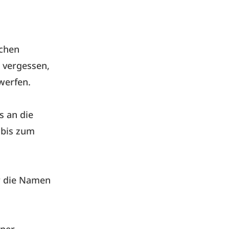
schen
 vergessen,
werfen.
s an die
 bis zum
r die Namen