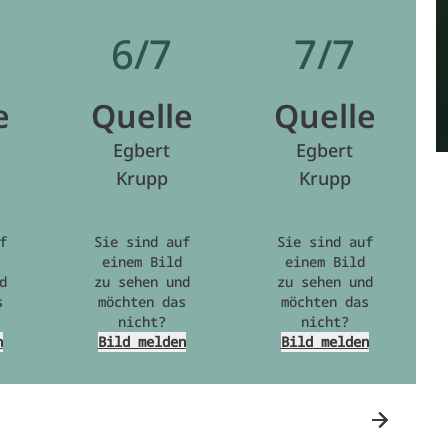
6/7
7/7
e
Quelle
Quelle
Egbert
Egbert
Krupp
Krupp
f
Sie sind auf
Sie sind auf
einem Bild
einem Bild
d
zu sehen und
zu sehen und
s
möchten das
möchten das
nicht?
nicht?
n
Bild melden
Bild melden