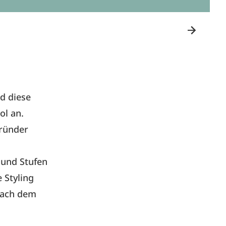
rd diese
ol an.
gründer
 und Stufen
 Styling
nach dem