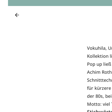
Vokuhila, U
Kollektion­
Pop up ließ
Achim Roth
Schnitttec
für kürzere
der 80s, b
Motto: viel 
Stichwört