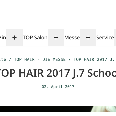
zin
TOP Salon
Messe
Service
Toggle Magazin submenu
Toggle TOP Salon subm
Toggle Me
ite
/
TOP HAIR - DIE MESSE
/
TOP HAIR 2017 J.
TOP HAIR 2017 J.7 Schoo
02. April 2017