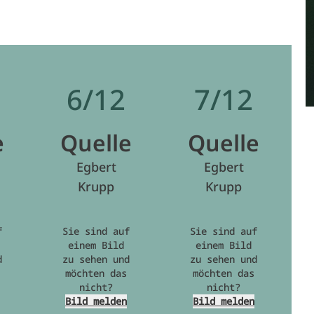
6/12
7/12
e
Quelle
Quelle
Egbert
Egbert
Krupp
Krupp
f
Sie sind auf
Sie sind auf
einem Bild
einem Bild
d
zu sehen und
zu sehen und
möchten das
möchten das
nicht?
nicht?
Bild melden
Bild melden