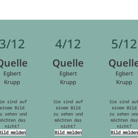
3/12
4/12
5/12
Quelle
Quelle
Quell
Egbert
Egbert
Egbert
Krupp
Krupp
Krupp
ie sind auf
Sie sind auf
Sie sind au
einem Bild
einem Bild
einem Bild
u sehen und
zu sehen und
zu sehen un
möchten das
möchten das
möchten das
nicht?
nicht?
nicht?
Bild melden
Bild melden
Bild melden