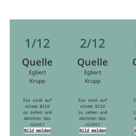
1/12
2/12
Quelle
Quelle
Egbert
Egbert
Krupp
Krupp
Sie sind auf
Sie sind auf
S
einem Bild
einem Bild
zu sehen und
zu sehen und
z
möchten das
möchten das
nicht?
nicht?
Bild melden
Bild melden