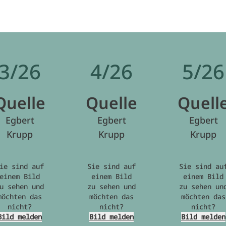
3/26
4/26
5/26
Quelle
Quelle
Quell
Egbert
Egbert
Egbert
Krupp
Krupp
Krupp
ie sind auf
Sie sind auf
Sie sind au
einem Bild
einem Bild
einem Bild
u sehen und
zu sehen und
zu sehen un
möchten das
möchten das
möchten das
nicht?
nicht?
nicht?
Bild melden
Bild melden
Bild melden