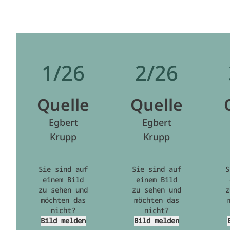
1/26
2/26
Quelle
Quelle
Egbert
Egbert
Krupp
Krupp
Sie sind auf
Sie sind auf
S
einem Bild
einem Bild
zu sehen und
zu sehen und
z
möchten das
möchten das
nicht?
nicht?
Bild melden
Bild melden