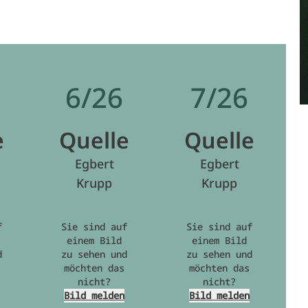
6/26
7/26
e
Quelle
Quelle
Egbert
Egbert
Krupp
Krupp
f
Sie sind auf
Sie sind auf
einem Bild
einem Bild
d
zu sehen und
zu sehen und
möchten das
möchten das
nicht?
nicht?
Bild melden
Bild melden