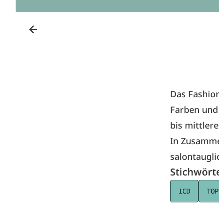
Das Fashion
Farben und 
bis mittler
In Zusammen
salontaugli
Stichwört
ICD
TOP