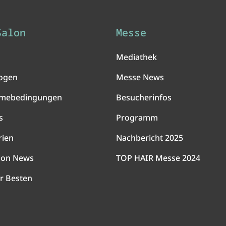
Salon
Messe
Mediathek
ogen
Messe News
hmebedingungen
Besucherinfos
s
Programm
rien
Nachbericht 2025
lon News
TOP HAIR Messe 2024
r Besten