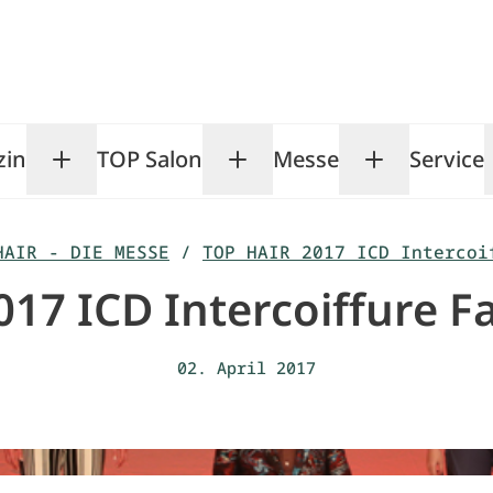
zin
TOP Salon
Messe
Service
Toggle Magazin submenu
Toggle TOP Salon subm
Toggle Me
HAIR - DIE MESSE
/
TOP HAIR 2017 ICD Intercoi
17 ICD Intercoiffure 
02. April 2017