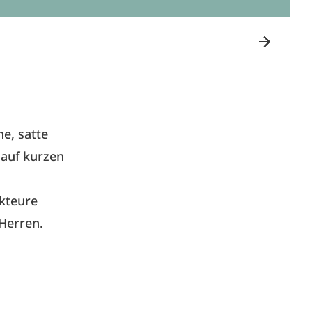
e, satte
 auf kurzen
Akteure
 Herren.