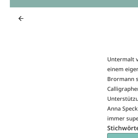
Untermalt v
einem eigen
Brormann s
Calligraphe
Unterstützu
Anna Speckm
immer super
Stichwört