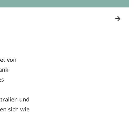
et von
rank
es
tralien und
en sich wie