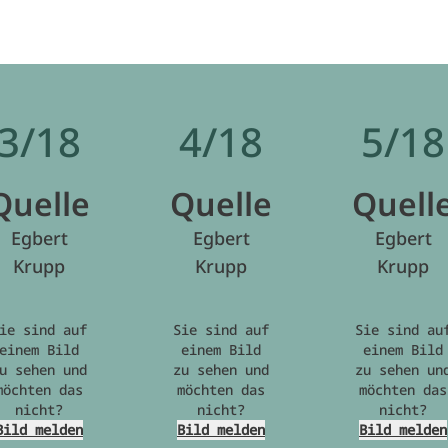
3/18
4/18
5/18
Quelle
Quelle
Quell
Egbert
Egbert
Egbert
Krupp
Krupp
Krupp
ie sind auf
Sie sind auf
Sie sind au
einem Bild
einem Bild
einem Bild
u sehen und
zu sehen und
zu sehen un
möchten das
möchten das
möchten das
nicht?
nicht?
nicht?
Bild melden
Bild melden
Bild melden