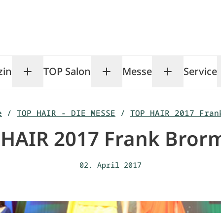
zin
TOP Salon
Messe
Service
Toggle Magazin submenu
Toggle TOP Salon subm
Toggle Me
e
/
TOP HAIR - DIE MESSE
/
TOP HAIR 2017 Fran
 HAIR 2017 Frank Bror
02. April 2017