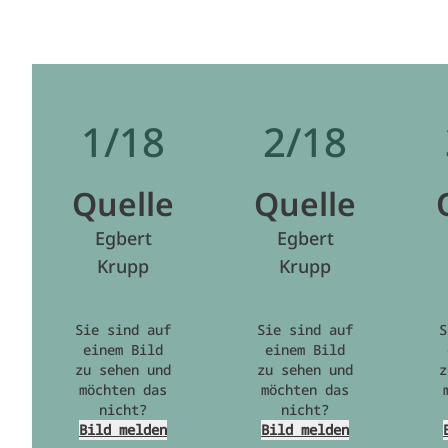
1/18
2/18
Quelle
Quelle
Egbert
Egbert
Krupp
Krupp
Sie sind auf
Sie sind auf
S
einem Bild
einem Bild
zu sehen und
zu sehen und
z
möchten das
möchten das
nicht?
nicht?
Bild melden
Bild melden