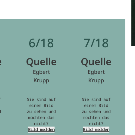
6/18
7/18
e
Quelle
Quelle
Egbert
Egbert
Krupp
Krupp
f
Sie sind auf
Sie sind auf
einem Bild
einem Bild
d
zu sehen und
zu sehen und
möchten das
möchten das
nicht?
nicht?
Bild melden
Bild melden