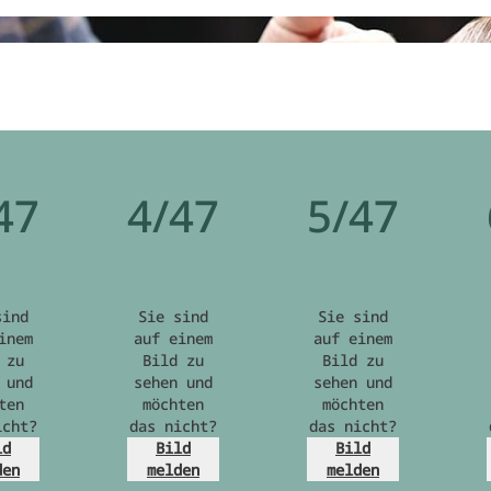
47
4/47
5/47
sind
Sie sind
Sie sind
inem
auf einem
auf einem
 zu
Bild zu
Bild zu
 und
sehen und
sehen und
ten
möchten
möchten
icht?
das nicht?
das nicht?
ld
Bild
Bild
den
melden
melden