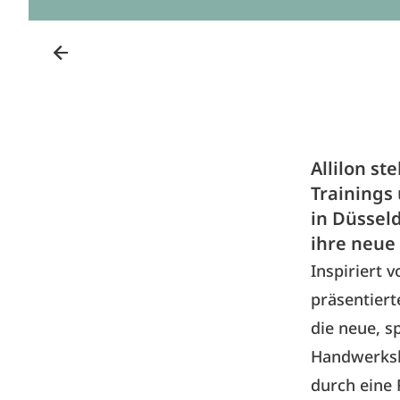
Allilon st
Trainings
in Düssel
ihre neue 
Inspiriert 
präsentiert
die neue, s
Handwerksk
durch eine 