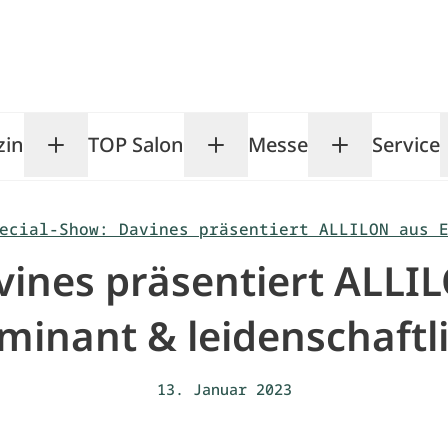
zin
TOP Salon
Messe
Service
Toggle Magazin submenu
Toggle TOP Salon subm
Toggle Me
ecial-Show: Davines präsentiert ALLILON aus 
vines präsentiert ALLI
lminant & leidenschaftli
13. Januar 2023