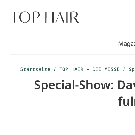
Zum
Inhalt
springen
Maga
Startseite
/
TOP HAIR - DIE MESSE
/
Sp
Special-Show: Da
fu