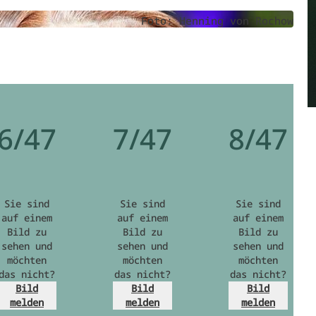
Foto: Henning von Rochow
6/47
7/47
8/47
Sie sind
Sie sind
Sie sind
auf einem
auf einem
auf einem
Bild zu
Bild zu
Bild zu
sehen und
sehen und
sehen und
möchten
möchten
möchten
das nicht?
das nicht?
das nicht?
Bild
Bild
Bild
melden
melden
melden