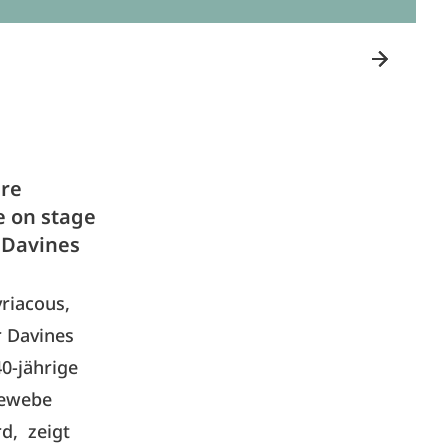
äre
e on stage
 Davines
yriacous,
r Davines
0-jährige
Gewebe
d, zeigt