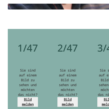
1/47
2/47
3/
Sie sind
Sie sind
Sie 
auf einem
auf einem
auf e
Bild zu
Bild zu
Bild
sehen und
sehen und
sehen
möchten
möchten
möch
das nicht?
das nicht?
das n
Bild
Bild
Bi
melden
melden
mel