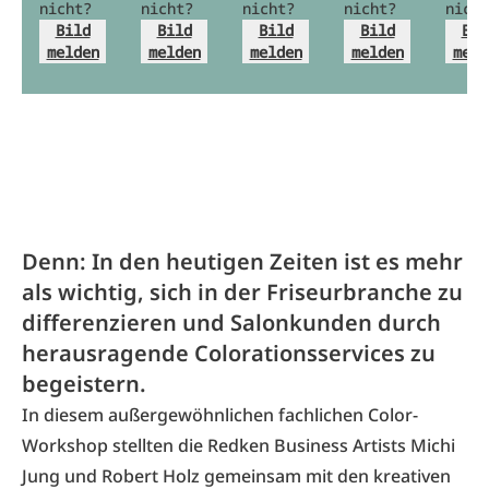
nicht?
nicht?
nicht?
nicht?
nicht
Bild
Bild
Bild
Bild
Bil
melden
melden
melden
melden
meld
Denn: In den heutigen Zeiten ist es mehr
als wichtig, sich in der Friseurbranche zu
differenzieren und Salonkunden durch
herausragende Colorationsservices zu
begeistern.
In diesem außergewöhnlichen fachlichen Color-
Workshop stellten die Redken Business Artists Michi
Jung und Robert Holz gemeinsam mit den kreativen