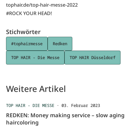
tophair.de/top-hair-messe-2022
#ROCK YOUR HEAD!
Stichwörter
#tophairmesse
Redken
TOP HAIR - Die Messe
TOP HAIR Düsseldorf
Weitere Artikel
TOP HAIR - DIE MESSE
·
03. Februar 2023
REDKEN: Money making service – slow aging
haircoloring