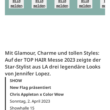
Bild
Bild
Bild
Bild
Bil
melden
melden
melden
melden
meld
Mit Glamour, Charme und tollen Styles:
Auf der TOP HAIR Messe 2023 zeigte der
Star-Stylist aus LA drei legendäre Looks
von Jennifer Lopez.
SHOW
New Flag präsentiert
Chris Appleton x Color Wow
Sonntag, 2. April 2023
Showhalle 15