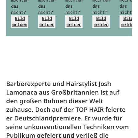
das
das
das
das
das
nicht?
nicht?
nicht?
nicht?
nicht?
Bild
Bild
Bild
Bild
Bild
melden
melden
melden
melden
melden
Barberexperte und Hairstylist Josh
Lamonaca aus Großbritannien ist auf
den großen Bühnen dieser Welt
zuhause. Doch auf der TOP HAIR feierte
er Deutschlandpremiere. Er wurde für
seine unkonventionellen Techniken vom
Publikum gefeiert und verließ die