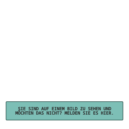
SIE SIND AUF EINEM BILD ZU SEHEN UND
MÖCHTEN DAS NICHT? MELDEN SIE ES HIER.