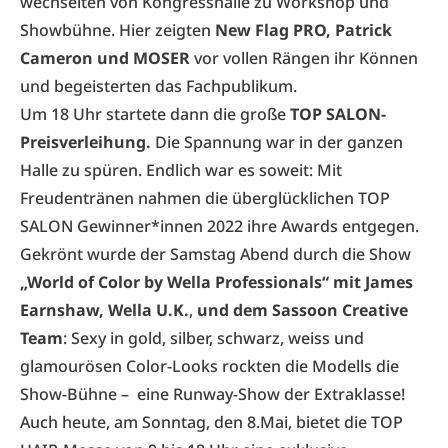
wechselten von Kongresshalle zu Workshop und
Showbühne. Hier zeigten
New Flag PRO, Patrick
Cameron und MOSER
vor vollen Rängen ihr Können
und begeisterten das Fachpublikum.
Um 18 Uhr startete dann die große
TOP SALON-
Preisverleihung.
Die Spannung war in der ganzen
Halle zu spüren. Endlich war es soweit: Mit
Freudentränen nahmen die überglücklichen
TOP
SALON Gewinner*innen 2022
ihre Awards entgegen.
Gekrönt wurde der Samstag Abend durch die Show
„World of Color by Wella Professionals“ mit James
Earnshaw, Wella U.K.
,
und dem Sassoon Creative
Team
: Sexy in gold, silber, schwarz, weiss und
glamourösen Color-Looks rockten die Modells die
Show-Bühne – eine Runway-Show der Extraklasse!
Auch heute, am Sonntag, den 8.Mai, bietet die TOP