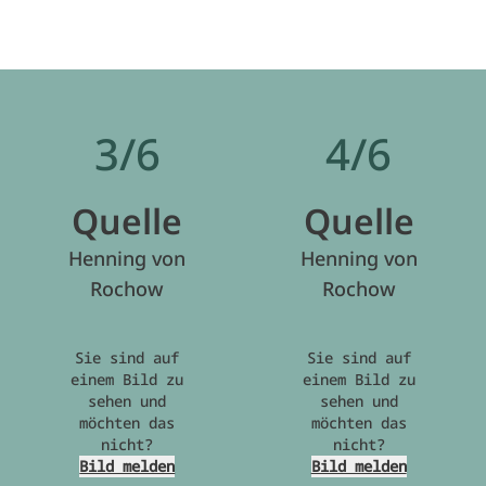
3/6
4/6
Quelle
Quelle
Henning von
Henning von
Rochow
Rochow
Sie sind auf
Sie sind auf
einem Bild zu
einem Bild zu
sehen und
sehen und
möchten das
möchten das
nicht?
nicht?
Bild melden
Bild melden