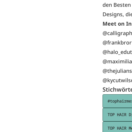
den Besten 
Designs, d
Meet on In
@calligrap
@frankbro
@halo_edu
@maximilia
@thejulians
@kycutwils
Stichwört
#tophairme
TOP HAIR D
TOP HAIR M