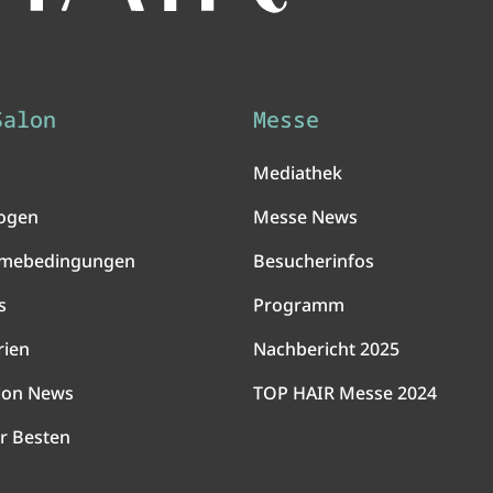
Salon
Messe
Mediathek
ogen
Messe News
hmebedingungen
Besucherinfos
s
Programm
rien
Nachbericht 2025
lon News
TOP HAIR Messe 2024
r Besten