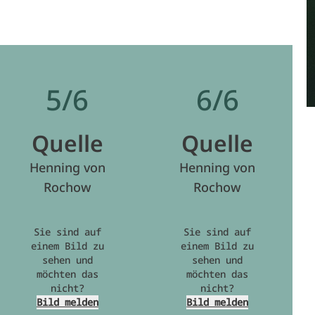
5/6
6/6
Quelle
Quelle
Henning von
Henning von
Rochow
Rochow
Sie sind auf
Sie sind auf
einem Bild zu
einem Bild zu
sehen und
sehen und
möchten das
möchten das
nicht?
nicht?
Bild melden
Bild melden