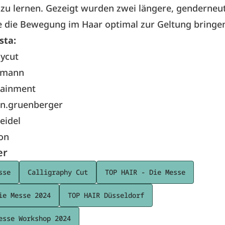
zu lernen. Gezeigt wurden zwei längere, genderneu
ie die Bewegung im Haar optimal zur Geltung bring
sta:
hycut
rmann
tainment
n.gruenberger
eidel
on
er
sse
Calligraphy Cut
TOP HAIR - Die Messe
ie Messe 2024
TOP HAIR Düsseldorf
esse Workshop 2024