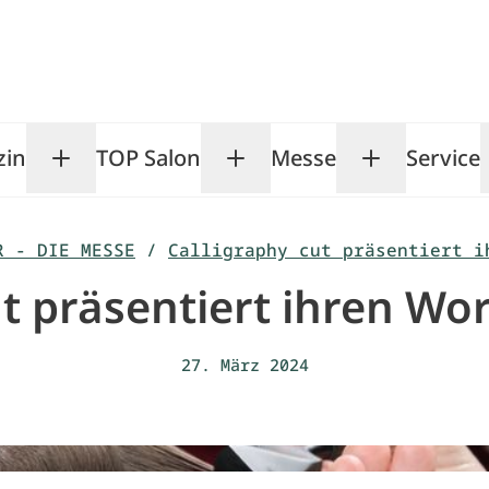
zin
TOP Salon
Messe
Service
Toggle Magazin submenu
Toggle TOP Salon subm
Toggle Me
R - DIE MESSE
/
Calligraphy cut präsentiert i
ut präsentiert ihren Wo
27. März 2024