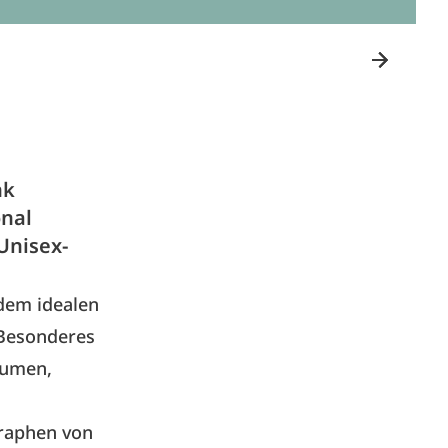
nk
onal
 Unisex-
 dem idealen
 Besonderes
lumen,
graphen von