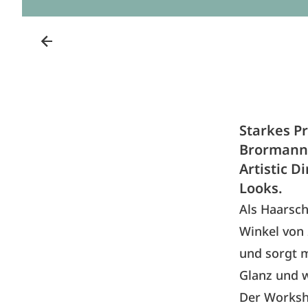
Starkes P
Brormann, 
Artistic D
Looks.
Als Haarsch
Winkel von 
und sorgt 
Glanz und w
Der Worksh