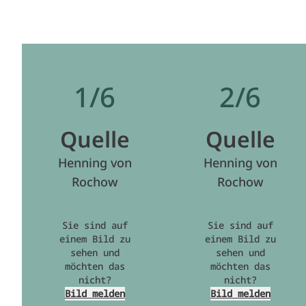
1/6
2/6
Quelle
Quelle
Henning von
Henning von
Rochow
Rochow
Sie sind auf
Sie sind auf
einem Bild zu
einem Bild zu
sehen und
sehen und
möchten das
möchten das
nicht?
nicht?
Bild melden
Bild melden