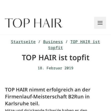
Zum
Inhalt
springen
Startseite
/
Business
/
TOP HAIR ist
topfit
TOP HAIR ist topfit
18. Februar 2019
TOP HAIR nimmt erfolgreich an der
Firmenlauf-Meisterschaft B2Run in
Karlsruhe teil.
Hitze und drückende Schwüle haben es den