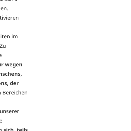
ben.
tivieren
iten im
 Zu
e
ur wegen
nschens,
ns, der
n Bereichen
 unserer
e
ich, teils