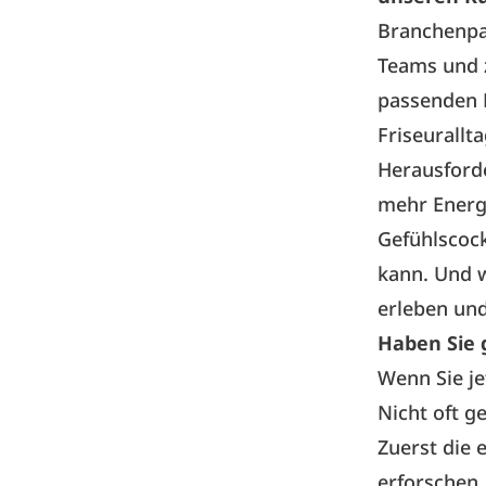
Branchenpa
Teams und z
passenden 
Friseurallt
Herausforde
mehr Energi
Gefühlscock
kann. Und w
erleben und
Haben Sie 
Wenn Sie jet
Nicht oft g
Zuerst die e
erforschen.