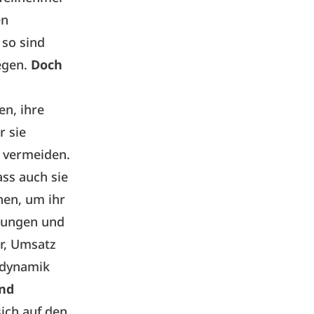
en
 so sind
egen.
Doch
en, ihre
r sie
 vermeiden.
ss auch sie
hen, um ihr
ehungen und
er, Umsatz
sdynamik
nd
ich auf den