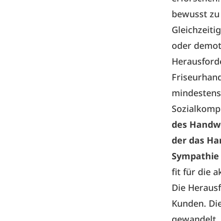
bewusst zu 
Gleichzeiti
oder demoti
Herausforde
Friseurhand
mindestens 
Sozialkomp
des Handwe
der das Ha
Sympathie 
fit für die
Die Heraus
Kunden. Die
gewandelt.