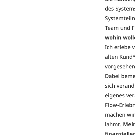
des Systems
Systemteiln
Team und F
wohin woll
Ich erlebe 
alten Kund*
vorgesehen
Dabei bemer
sich verän
eigenes ver
Flow-Erlebn
machen wir
lahmt.
Mei
finanziell