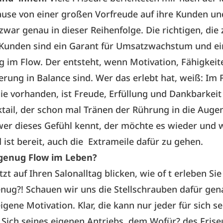
use von einer großen Vorfreude auf ihre Kunden un
war genau in dieser Reihenfolge. Die richtigen, die 
Kunden sind ein Garant für Umsatzwachstum und e
ag im Flow. Der entsteht, wenn Motivation, Fähigkei
rung in Balance sind. Wer das erlebt hat, weiß: Im Fl
e vorhanden, ist Freude, Erfüllung und Dankbarkeit
tail, der schon mal Tränen der Rührung in die Auge
er dieses Gefühl kennt, der möchte es wieder und 
 ist bereit, auch die Extrameile dafür zu gehen.
genug Flow im Leben?
zt auf Ihren Salonalltag blicken, wie of t erleben Si
enug?! Schauen wir uns die Stellschrauben dafür gen
igene Motivation. Klar, die kann nur jeder für sich se
 Sich seines eigenen Antriebs, dem Wofür? des Frise