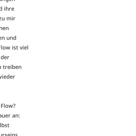
d ihre
zu mir
inen
ten und
ow ist viel
 der
n treiben
wieder
e Flow?
auer an:
lbst
urseins