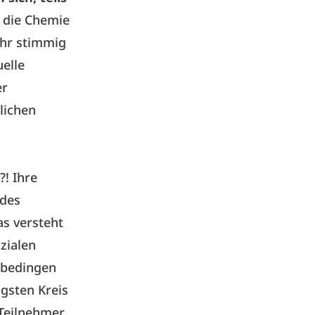
s die Chemie
ehr stimmig
uelle
er
lichen
! Ihre
 des
s versteht
zialen
 bedingen
gsten Kreis
 Teilnehmer