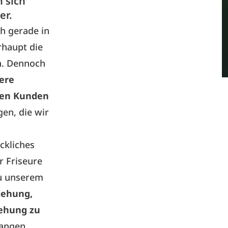
 sich
er.
ch gerade in
rhaupt die
en. Dennoch
ere
den Kunden
en, die wir
ckliches
r Friseure
zu unserem
iehung,
iehung zu
langen