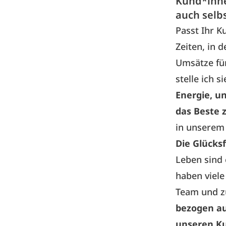
Kund*inne
auch selb
Passt Ihr K
Zeiten, in 
Umsätze für
stelle ich s
Energie, u
das Beste 
in unserem
Die Glücks
Leben sind 
haben viele
Team und z
bezogen au
unseren K