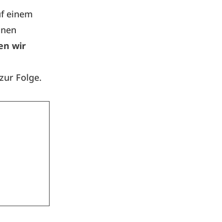
uf einem
inen
en wir
zur Folge.