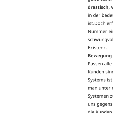
drastisch,
in der bed
ist.Doch er
Nummer ein
schwungvol
Existenz.
Bewegung 
Passen all
Kunden sind
Systems is
man unter 
Systemen z
uns gegens
die Kunden,