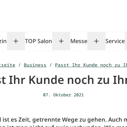
zin
TOP Salon
Messe
Service
Toggle Magazin submenu
Toggle TOP Salon subm
Toggle Me
tseite
/
Business
/
Passt Ihr Kunde noch zu I
t Ihr Kunde noch zu I
07. Oktober 2021
ist es Zeit, getrennte Wege zu gehen. Auch 