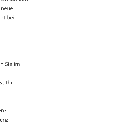
r neue
nt bei
n Sie im
st Ihr
en?
tenz