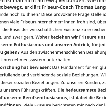
n ist man nicht auf ewig verbunden. Wie man
st bewegt, erklärt Friseur-Coach Thomas Lang
unde noch zu Ihnen? Diese provokante Frage stelle i
denen viele Friseurunternehmer*innen froh sind, übe
 die Basis der wirtschaftlichen Existenz zu erreich
ie, und zwar gern.
Woher beziehen wir Friseure uns
nseren Enthusiasmus und unseren Antrieb, für je
zu geben?
Aus den zwischenmenschlichen Beziehung
 Unternehmenssystem unterhalten.
forschung hat bewiesen:
Das Fundament für ein glü
erfüllende und verbindende soziale Beziehungen. Wi
 dieser sozialen Beziehungen. Zu unseren Kunden, 
u unseren Führungskräften.
Die bedeutsamste Bez
f unseren Berufsenthusiasmus, ist dabei die Bez
und*innen.
Viele Friseure berichteten mir nach der 