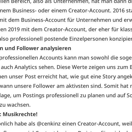
llen Bereich, also als Unternehmen, hat man dann 
nem Business- oder einem Creator-Account. 2016 st
mit dem Business-Account für Unternehmen und erw
en 2019 mit dem Creator-Account, der eher für klas
 also professionell postende Einzelpersonen konzipiert
n und Follower analysieren
 professionellen Accounts kann man sowohl die sog
s auch Analytics sehen. Diese Werte zeigen uns zum B
nen unser Post erreicht hat, wie gut eine Story ang
wann unsere Follower am aktivsten sind. Somit hat
age, um Postings professionell zu planen und auf S
 zu wachsen.
: Musikrechte!
önlich habe als @cenkinz einen Creator-Account, weil