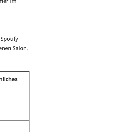
mmer im
Spotify
enen Salon,
nliches
o