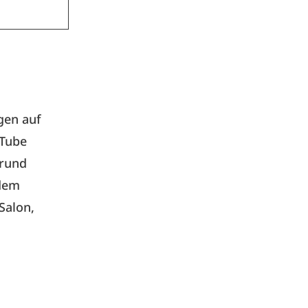
gen auf
uTube
 rund
dem
Salon,