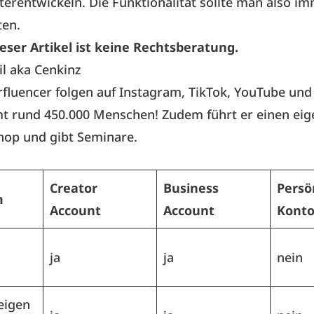
terentwickeln. Die Funktionalität sollte man also i
ten.
eser Artikel ist keine Rechtsberatung.
il aka Cenkinz
fluencer folgen auf Instagram, TikTok, YouTube und 
t rund 450.000 Menschen! Zudem führt er einen eig
hop und gibt Seminare.
Creator
Business
Persö
m
Account
Account
Kont
ja
ja
nein
eigen