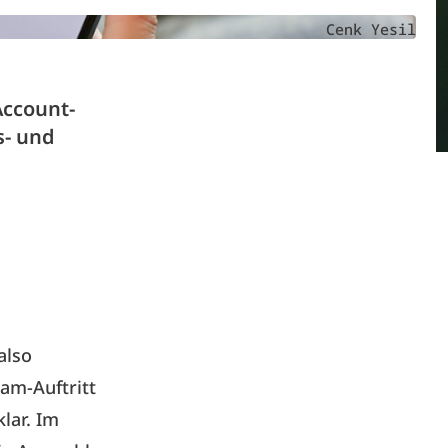
Cenk Yesil
Account-
s- und
also
am-Auftritt
klar. Im