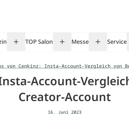
zin
TOP Salon
Messe
Service
Toggle Magazin submenu
Toggle TOP Salon subm
Toggle Me
ps von Cenkinz: Insta-Account-Vergleich von B
 Insta-Account-Vergleic
Creator-Account
16. Juni 2023