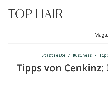
Zum
Inhalt
springen
Maga
Startseite
/
Business
/
Tip
Tipps von Cenkinz: