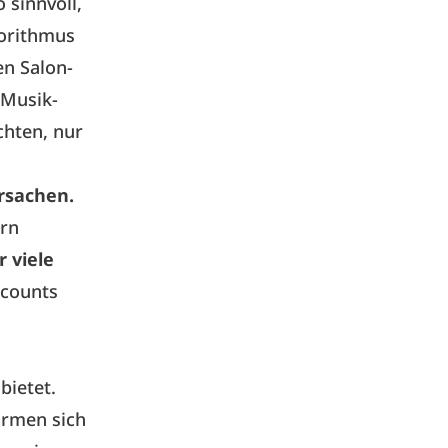
o sinnvoll,
gorithmus
en Salon-
 Musik-
chten, nur
rsachen.
ern
 viele
ccounts
bietet.
ormen sich