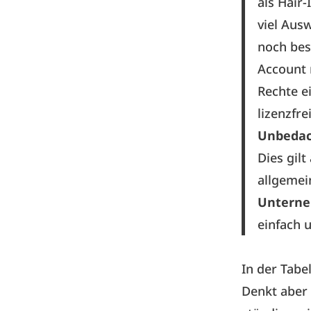
als Hair-
viel Aus
noch bes
Account 
Rechte ei
lizenzfre
Unbedach
Dies gil
allgemei
Unterne
einfach u
In der Tabe
Denkt aber 