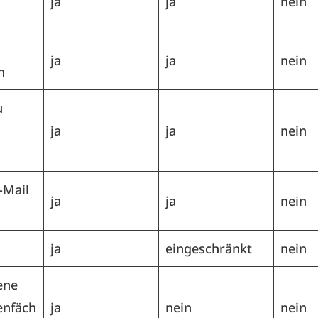
ja
ja
nein
ja
ja
nein
n
u
ja
ja
nein
-Mail
ja
ja
nein
ja
eingeschränkt
nein
ene
enfäch
ja
nein
nein