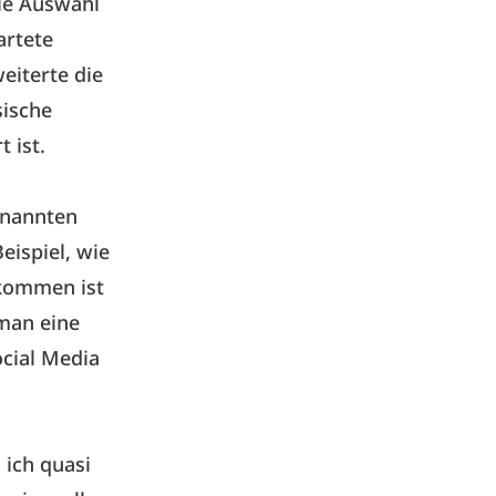
die Auswahl
artete
eiterte die
sische
 ist.
enannten
eispiel, wie
ekommen ist
 man eine
ocial Media
 ich quasi