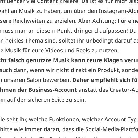
Influencer viel Content kreiere. Da ist es für mich als
wahl an Musik zu haben, um über den Instagram-Al
sere Reichweiten zu erzielen. Aber Achtung: Für ein
muss man an diesem Punkt dringend aufpassen! Da
n heikles Thema sind, solltet ihr unbedingt darauf a
ie Musik für eure Videos und Reels zu nutzen.
t falsch genutzte Musik kann teure Klagen veru
t auch dann, wenn wir nicht direkt ein Produkt, sond
n unseren Salon bewerben.
Daher empfiehlt sich für
hmen der Business-Account
anstatt des Creator-A
m auf der sicheren Seite zu sein.
lle seht ihr, welche Funktionen, welcher Account-Typ 
bitte wie immer daran, dass die Social-Media-Plattf