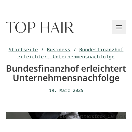
Zum
Inhalt
springen
Startseite
/
Business
/
Bundesfinanzhof
erleichtert Unternehmensnachfolge
Bundesfinanzhof erleichtert
Unternehmensnachfolge
19. März 2025
Foto: Shutterstock_Cameris