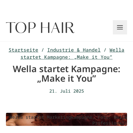
Zum
Inhalt
springen
Startseite
/
Industrie & Handel
/
Wella
startet Kampagne: „Make it You”
Wella startet Kampagne:
„Make it You”
21. Juli 2025
Wella startet Marketingkampagne, Foto: Wella
Professionals