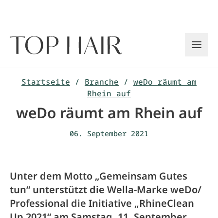
Zum
Inhalt
springen
Startseite
/
Branche
/
weDo räumt am
Rhein auf
weDo räumt am Rhein auf
06. September 2021
Unter dem Motto „Gemeinsam Gutes
tun“ unterstützt die Wella-Marke weDo/
Professional die Initiative „RhineClean
Up 2021“ am Samstag, 11. September