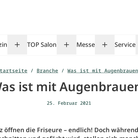
zin
TOP Salon
Messe
Service
Toggle Magazin submenu
Toggle TOP Salon subm
Toggle Me
tartseite
/
Branche
/
Was ist mit Augenbraue
as ist mit Augenbraue
25. Februar 2021
z öffnen die Friseure – endlich! Doch während