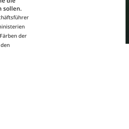
he die
 sollen.
chäftsführer
nisterien
 Färben der
 den