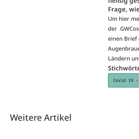
fleißig ge
Frage, wi
Um hier meh
der GWCosm
einen Brief
Augenbrauen
Ländern unt
Stichwört
Covid 19 -
Weitere Artikel