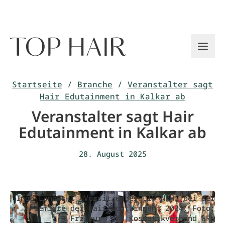
Zum
Inhalt
springen
Startseite
/
Branche
/
Veranstalter sagt
Hair Edutainment in Kalkar ab
Veranstalter sagt Hair
Edutainment in Kalkar ab
28. August 2025
Ingo Lanowski, Vorsitzender LIV NRW, bei der
Premiere der Hair Edutainment 2024. Foto:
Friseur- und Kosmetikverband NRW