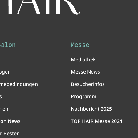
Salon
Messe
Mediathek
ogen
Messe News
hmebedingungen
Besucherinfos
s
Programm
rien
Nachbericht 2025
lon News
TOP HAIR Messe 2024
r Besten