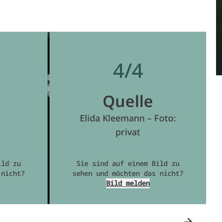
4/4
Quelle
Elida Kleemann – Foto:
privat
ild zu
Sie sind auf einem Bild zu
 nicht?
sehen und möchten das nicht?
Bild melden