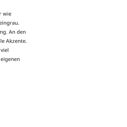
r wie
eingrau.
ung. An den
le Akzente.
viel
 eigenen