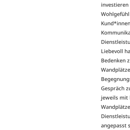
investieren
Wohlgefühl 
Kund*innen
Kommunikat
Dienstleist
Liebevoll h
Bedenken zu
Wandplätze 
Begegnungs
Gespräch zu
jeweils mit
Wandplätze
Dienstleis
angepasst 