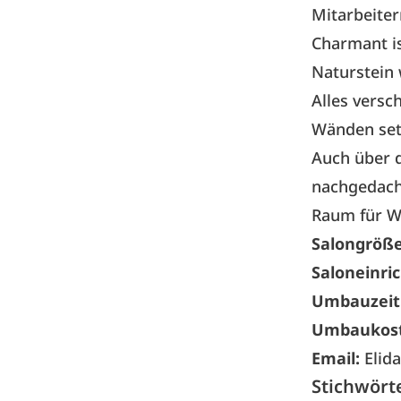
Mitarbeite
Charmant i
Naturstein 
Alles versc
Wänden setz
Auch über d
nachgedacht
Raum für W
Salongröße
Saloneinric
Umbauzeit
Umbaukost
Email:
Elid
Stichwört