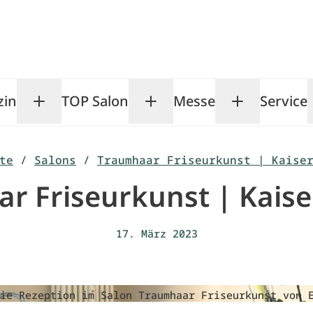
zin
TOP Salon
Messe
Service
Toggle Magazin submenu
Toggle TOP Salon subm
Toggle Me
te
/
Salons
/
Traumhaar Friseurkunst | Kaise
r Friseurkunst | Kaise
17. März 2023
ie Rezeption im Salon Traumhaar Friseurkunst von 