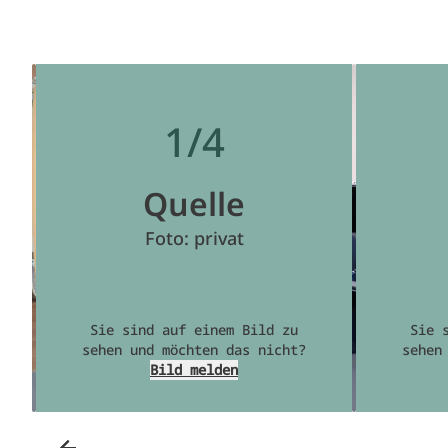
1/4
Quelle
Foto: privat
Sie sind auf einem Bild zu
Sie 
sehen und möchten das nicht?
sehen
Bild melden