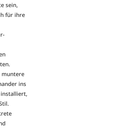
e sein,
h für ihre
r-
len
ten.
r muntere
ander ins
stalliert,
til.
krete
nd