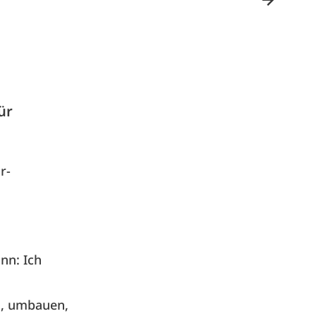
ür
r-
nn: Ich
n, umbauen,