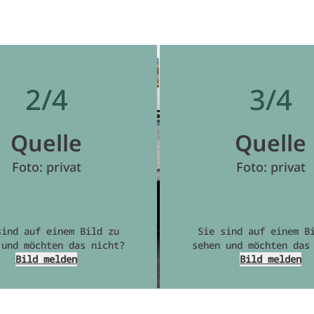
2/4
3/4
Quelle
Quelle
Foto: privat
Foto: privat
sind auf einem Bild zu
Sie sind auf einem B
 und möchten das nicht?
sehen und möchten das
Bild melden
Bild melden