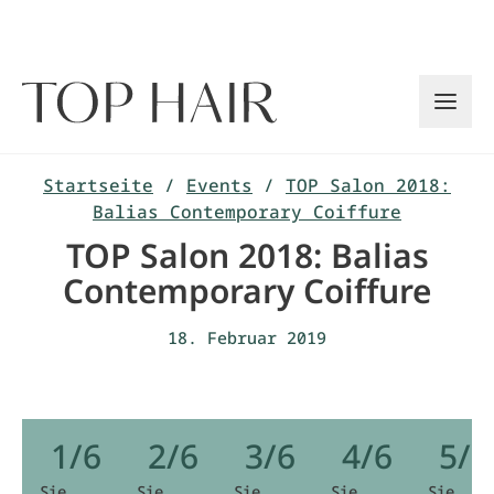
Zum
Inhalt
springen
Startseite
/
Events
/
TOP Salon 2018:
Balias Contemporary Coiffure
TOP Salon 2018: Balias
Contemporary Coiffure
18. Februar 2019
1/6
2/6
3/6
4/6
5/6
Sie
Sie
Sie
Sie
Sie