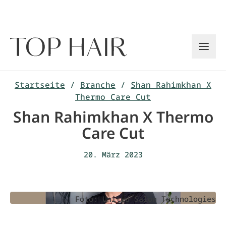
Zum
Inhalt
springen
Startseite
/
Branche
/
Shan Rahimkhan X
Thermo Care Cut
Shan Rahimkhan X Thermo
Care Cut
20. März 2023
Foto: United Salon Technologies