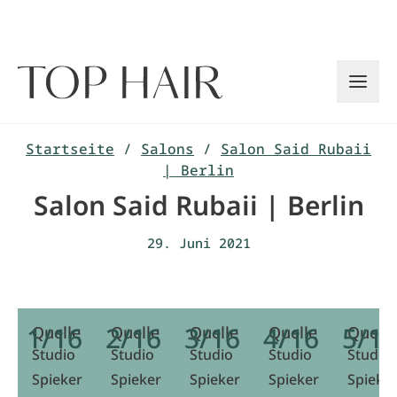
Zum
Inhalt
springen
Startseite
/
Salons
/
Salon Said Rubaii
| Berlin
Salon Said Rubaii | Berlin
29. Juni 2021
1/16
2/16
3/16
4/16
5/1
Quelle
Quelle
Quelle
Quelle
Quelle
Studio
Studio
Studio
Studio
Studio
Spieker
Spieker
Spieker
Spieker
Spieke