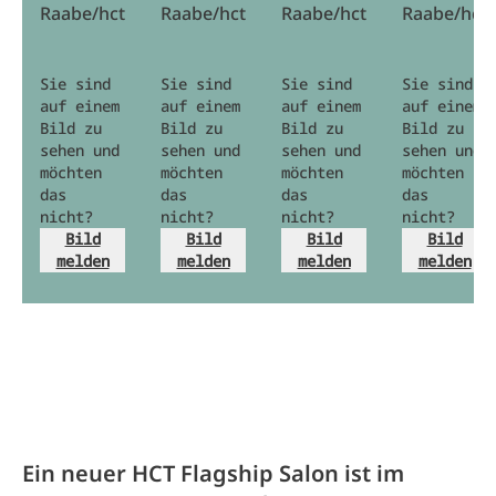
Raabe/hct
Raabe/hct
Raabe/hct
Raabe/hct
Sie sind
Sie sind
Sie sind
Sie sind
auf einem
auf einem
auf einem
auf einem
Bild zu
Bild zu
Bild zu
Bild zu
sehen und
sehen und
sehen und
sehen und
möchten
möchten
möchten
möchten
das
das
das
das
nicht?
nicht?
nicht?
nicht?
Bild
Bild
Bild
Bild
melden
melden
melden
melden
Ein neuer HCT Flagship Salon ist im