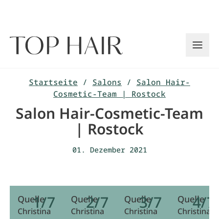
Zum
Inhalt
springen
Startseite
/
Salons
/
Salon Hair-
Cosmetic-Team | Rostock
Salon Hair-Cosmetic-Team
| Rostock
01. Dezember 2021
1/7
2/7
3/7
4/7
Quelle
Quelle
Quelle
Quelle
Christina
Christina
Christina
Christina