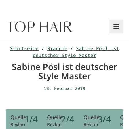
Zum
Inhalt
springen
Startseite
/
Branche
/
Sabine Pösl ist
deutscher Style Master
Sabine Pösl ist deutscher
Style Master
18. Februar 2019
1/4
2/4
3/4
Quelle
Quelle
Quelle
Que
Revlon
Revlon
Revlon
Rev