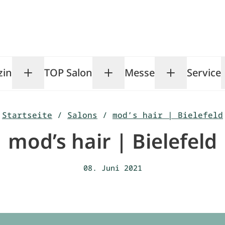
zin
TOP Salon
Messe
Service
Toggle Magazin submenu
Toggle TOP Salon subm
Toggle Me
Startseite
/
Salons
/
mod’s hair | Bielefeld
mod’s hair | Bielefeld
08. Juni 2021