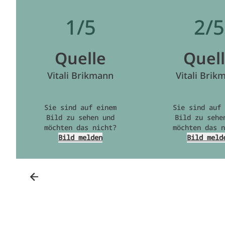
1/5
2/5
Quelle
Quel
Vitali Brikmann
Vitali Brik
Sie sind auf einem
Sie sind auf 
Bild zu sehen und
Bild zu sehe
möchten das nicht?
möchten das n
Bild melden
Bild meld