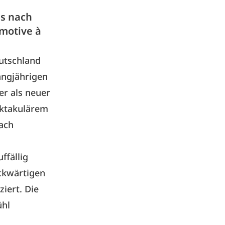
is nach
dmotive à
utschland
angjährigen
 er als neuer
ektakulärem
nach
ffällig
ckwärtigen
iert. Die
ühl