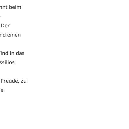
innt beim
-
 Der
nd einen
nd in das
ssilios
 Freude, zu
as