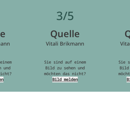
3/5
le
Quelle
Q
mann
Vitali Brikmann
Vit
einem
Sie sind auf einem
Sie s
n und
Bild zu sehen und
Bild
icht?
möchten das nicht?
möcht
en
Bild melden
B