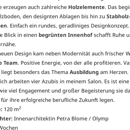
 erzeugen auch zahlreiche
Holzelemente
. Das beg
zboden, den designten Ablagen bis hin zu
Stabholz
den
. Einfach ein rundes, geradliniges Designkonzept.
 Blick in einen
begrünten Innenhof
schafft Ruhe u
rnähe.
uen Design kam neben Modernität auch frischer Wi
ge Team
. Positive Energie, von der alle profitieren. Va
r liegt besonders das Thema
Ausbildung
am Herzen.
ich arbeiten vier Azubis in meinem Salon. Es ist eine
wie viel Engagement und großer Begeisterung sie d
ür ihre erfolgreiche berufliche Zukunft legen.
2
e:
120 m
chter:
Innenarchitektin Petra Blome / Olymp
Wochen