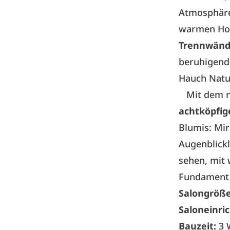
Atmosphäre
warmen Hol
Trennwän
beruhigende
Hauch Natu
Mit dem ne
achtköpfi
Blumis: Mi
Augenblickl
sehen, mit 
Fundament f
Salongröß
Saloneinri
Bauzeit:
3 