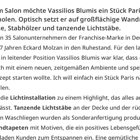
m Salon möchte Vassilios Blumis ein Stück Par
holen. Optisch setzt er auf großflächige Wan
se, Stabhölzer und tanzende Lichtstäbe.
von 35 Salonunternehmern der Franchise-Marke in De
7 Jahren Eckard Molzan in den Ruhestand. Für den l
in leitender Position Vassilios Blumis war klar, dass
ch mit einem neuen, zeitgemäßen Ambiente und sp
ept starten wollte. Ich will einfach ein Stück Paris 
len.
die
Lichtinstallation
zu einem Highlight, das alles au
lässt.
Tanzende Lichtstäbe
an der Decke und der rü
n Waschliegen wurden als Sonderanfertigung produz
ndtapeten
mit Motiven, die ein positives Lebensgef
 laden Kunden zum Entspannen ein. Eine gemütliche