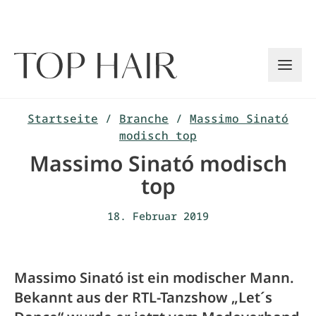
Zum
Inhalt
springen
Startseite
/
Branche
/
Massimo Sinató
modisch top
Massimo Sinató modisch
top
18. Februar 2019
Massimo Sinató ist ein modischer Mann.
Bekannt aus der RTL-Tanzshow „Let´s