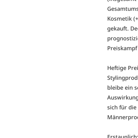
Gesamtumsa
Kosmetik (+
gekauft. De
prognostiz
Preiskampf
Heftige Pre
Stylingprod
bleibe ein 
Auswirkung
sich für di
Männerprod
Erstaunlich