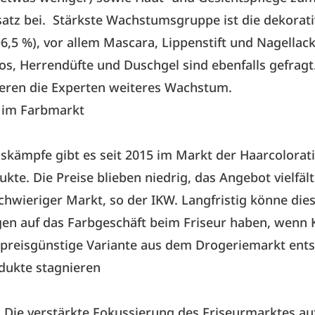
tz bei. Stärkste Wachstumsgruppe ist die dekorati
6,5 %), vor allem Mascara, Lippenstift und Nagella
os, Herrendüfte und Duschgel sind ebenfalls gefragt
ieren die Experten weiteres Wachstum.
 im Farbmarkt
iskämpfe gibt es seit 2015 im Markt der Haarcolora
ukte. Die Preise blieben niedrig, das Angebot vielfält
schwieriger Markt, so der IKW. Langfristig könne die
en auf das Farbgeschäft beim Friseur haben, wenn
e preisgünstige Variante aus dem Drogeriemarkt ent
ukte stagnieren
: Die verstärkte Fokussierung des Friseurmarktes au