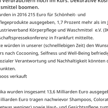
 Verbrauchern hoch im Kurs. Dekorative Kos
smittel boomen.
rden in 2016 215 Euro für Schönheit- und
legeprodukte ausgegeben, 1,7 Prozent mehr als im J
ustrieverband Körperpflege
und Waschmittel e.V. (I
schaftspressekonferenz in Frankfurt mitteilte.
e würden in unserer (schnelllebigen Zeit) den Wuns
s nach Cocooning, Selfness und Well-Being befriedi
sozialer Verantwortung und Nachhaltigkeit könnten 
punkten.
poos verkauft
ka wurden insgesamt 13,6 Milliarden Euro ausgegeb
illiarden Euro tragen nachwievor Shampoos, Colora
 etwas weniger) sowie Haut- und Gesichtspflege zu