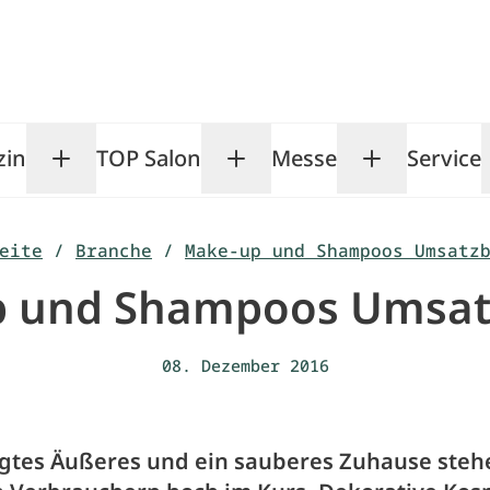
zin
TOP Salon
Messe
Service
Toggle Magazin submenu
Toggle TOP Salon subm
Toggle Me
eite
/
Branche
/
Make-up und Shampoos Umsatz
 und Shampoos Umsat
08. Dezember 2016
egtes Äußeres und ein sauberes Zuhause steh