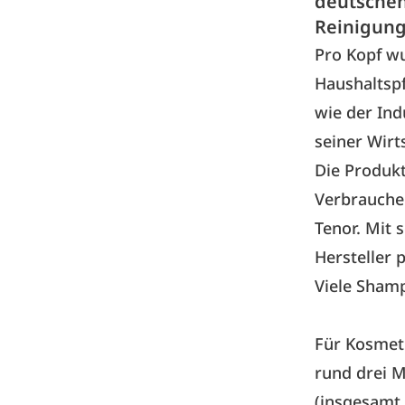
deutschen
Reinigung
Pro Kopf wu
Haushaltspf
wie der
Ind
seiner Wirt
Die Produkt
Verbraucher
Tenor. Mit 
Hersteller 
Viele Sham
Für Kosmeti
rund drei M
(insgesamt