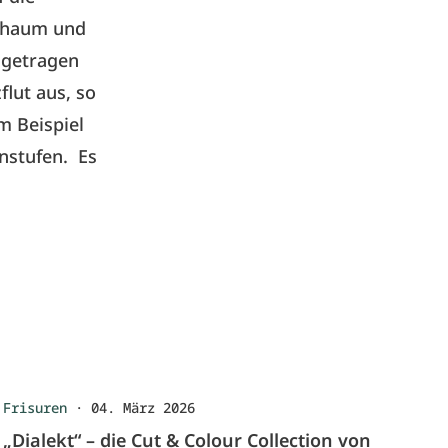
schaum und
 getragen
flut aus, so
m Beispiel
nstufen. Es
Frisuren
·
04. März 2026
„Dialekt“ – die Cut & Colour Collection von