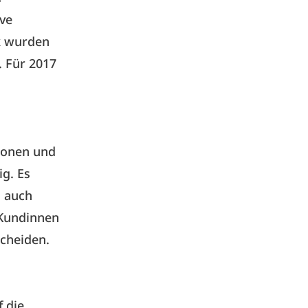
ve
ck wurden
. Für 2017
tionen und
ig. Es
s auch
 Kundinnen
scheiden.
f die