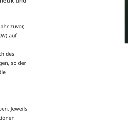
metik und
ahr zuvor,
KW) auf
ch des
gen, so der
die
en. Jeweils
tionen
m