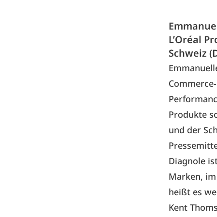
Emmanuell
L’Oréal P
Schweiz (
Emmanuelle 
Commerce-Di
Performance
Produkte so
und der Sch
Pressemitt
Diagnole is
Marken, im 
heißt es wei
Kent Thomse