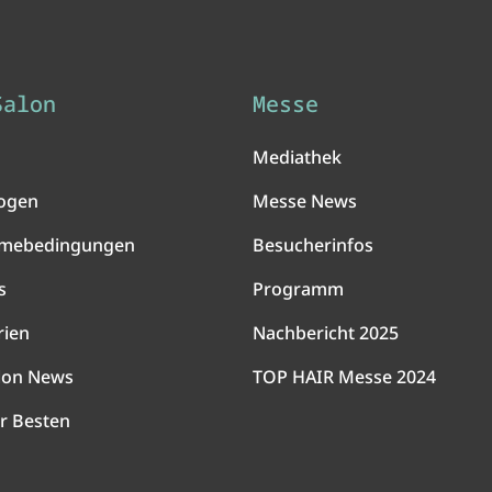
Salon
Messe
Mediathek
ogen
Messe News
hmebedingungen
Besucherinfos
s
Programm
rien
Nachbericht 2025
lon News
TOP HAIR Messe 2024
r Besten