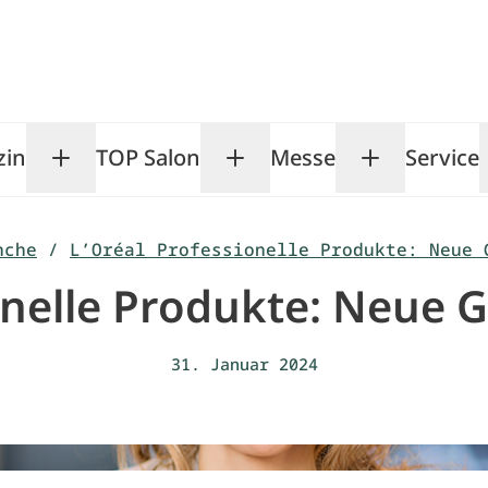
zin
TOP Salon
Messe
Service
Toggle Magazin submenu
Toggle TOP Salon subm
Toggle Me
nche
/
L’Oréal Professionelle Produkte: Neue 
onelle Produkte: Neue 
31. Januar 2024