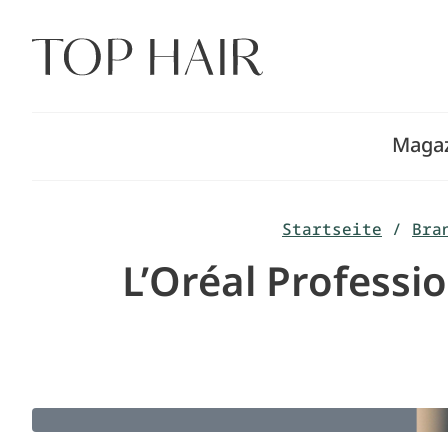
Zum
Inhalt
springen
Maga
Startseite
/
Bra
L’Oréal Professi