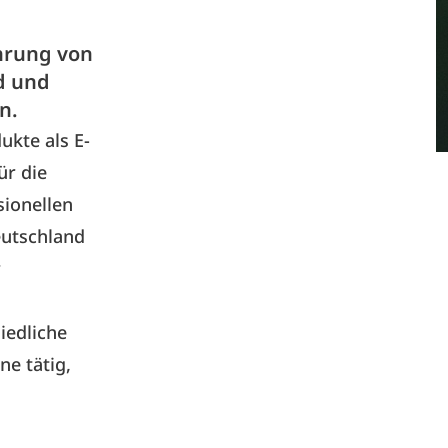
hrung von
d und
n.
ukte als E-
ür die
sionellen
eutschland
r
iedliche
e tätig,