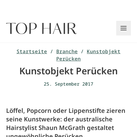
Zum
Inhalt
springen
Startseite
/
Branche
/
Kunstobjekt
Perücken
Kunstobjekt Perücken
25. September 2017
Löffel, Popcorn oder Lippenstifte zieren
seine Kunstwerke: der australische
Hairstylist Shaun McGrath gestaltet
ungewöhnliche Perücken.