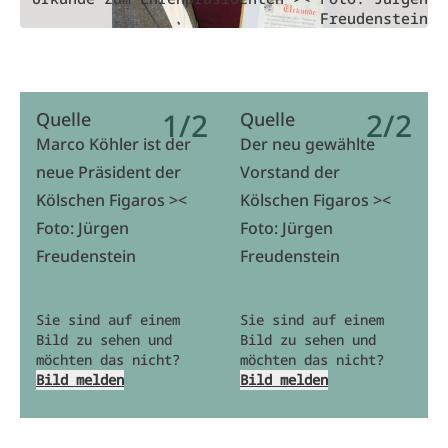
Freudenstein
1/2
2/2
Quelle
Quelle
Marco Köhler ist der
Der neu gewählte
neue Präsident der
Vorstand der
Kölschen Figaros ><
Kölschen Figaros ><
Foto: Jürgen
Foto: Jürgen
Freudenstein
Freudenstein
Sie sind auf einem
Sie sind auf einem
Bild zu sehen und
Bild zu sehen und
möchten das nicht?
möchten das nicht?
Bild melden
Bild melden