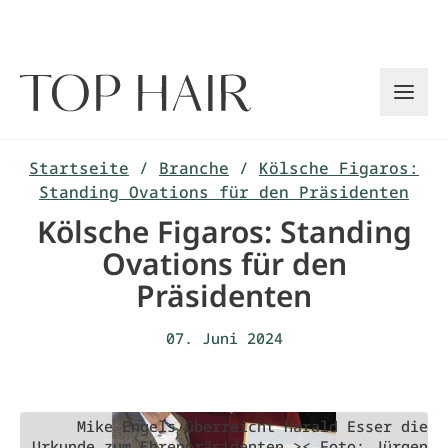
Zum
Inhalt
springen
Startseite
/
Branche
/
Kölsche Figaros:
Standing Ovations für den Präsidenten
Kölsche Figaros: Standing
Ovations für den
Präsidenten
07. Juni 2024
Mike Engels überreicht Harald Esser die
Urkunde zum Ehrenpräsidenten >< Foto: Jürgen