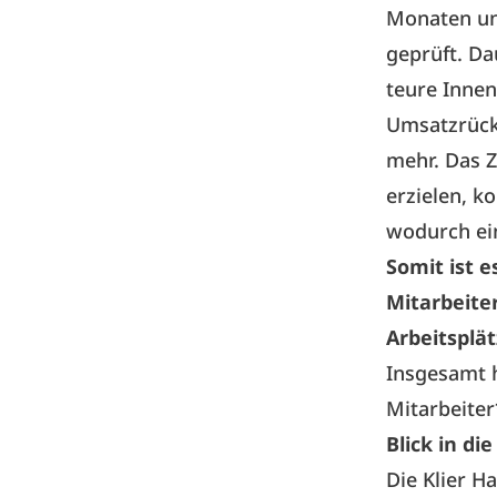
Monaten un
geprüft. Da
teure Inne
Umsatzrück
mehr. Das Z
erzielen, k
wodurch ein
Somit ist 
Mitarbeite
Arbeitsplät
Insgesamt 
Mitarbeite
Blick in di
Die Klier Ha