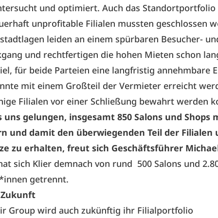
tersucht und optimiert. Auch das Standortportfoli
uerhaft unprofitable Filialen mussten geschlossen w
nstadtlagen leiden an einem spürbaren Besucher- un
gang und rechtfertigen die hohen Mieten schon lan
iel, für beide Parteien eine langfristig annehmbare 
onnte mit einem Großteil der Vermieter erreicht wer
ige Filialen vor einer Schließung bewahrt werden k
es uns gelungen, insgesamt 850 Salons und Shops mi
rn und damit den überwiegenden Teil der Filialen
ze zu erhalten, freut sich Geschäftsführer Michael 
hat sich Klier demnach von rund
500 Salons
und
2.8
r*innen
getrennt.
e Zukunft
ir Group wird auch zukünftig ihr Filialportfolio