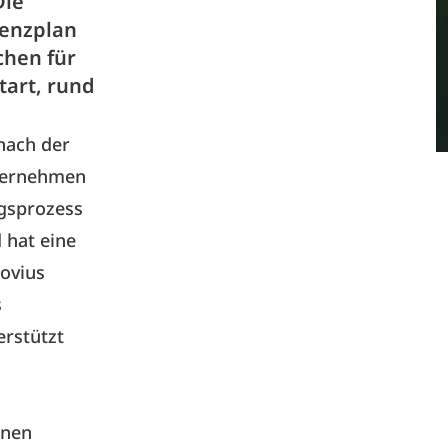
Die
venzplan
chen für
tart, rund
nach der
nternehmen
gsprozess
d hat eine
covius
s
erstützt
enen