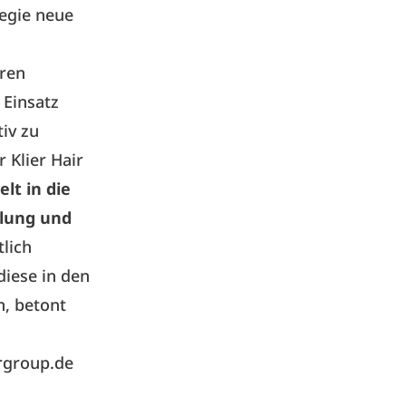
tegie neue
eren
 Einsatz
iv zu
 Klier Hair
lt in die
klung und
lich
diese in den
n, betont
rgroup.de