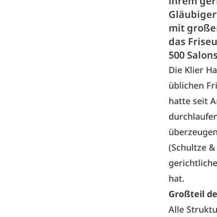
ihrem ger
Gläubiger
mit große
das Frise
500 Salon
Die Klier H
üblichen Fr
hatte seit
durchlaufen.
überzeugend
(Schultze &
gerichtlich
hat.
Großteil de
Alle Struk