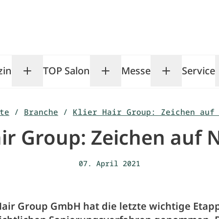
zin
TOP Salon
Messe
Service
Toggle Magazin submenu
Toggle TOP Salon subm
Toggle Me
te
/
Branche
/
Klier Hair Group: Zeichen auf
air Group: Zeichen auf 
07. April 2021
Hair Group GmbH hat die letzte wichtige Etap