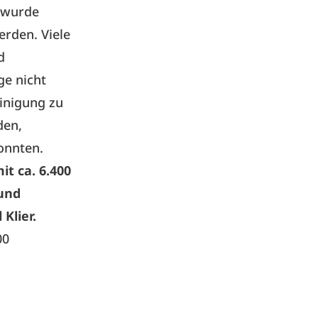
o wurde
erden. Viele
d
ge nicht
Einigung zu
den,
onnten.
t ca. 6.400
 und
Klier.
00