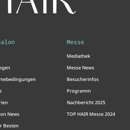
Salon
Messe
Mediathek
ogen
Messe News
hmebedingungen
Besucherinfos
s
Programm
rien
Nachbericht 2025
lon News
TOP HAIR Messe 2024
r Besten