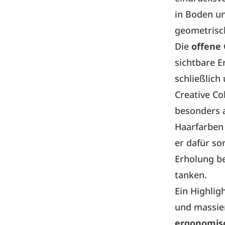
in Boden u
geometrisch
Die
offene 
sichtbare E
schließlich
Creative Co
besonders a
Haarfarben
er dafür so
Erholung be
tanken.
Ein Highlig
und massier
ergonomisc