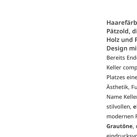
Haarefärb
Pätzold, d
Holz und 
Design mi
Bereits End
Keller comp
Platzes ei
Ästhetik, F
Name Keller
stilvollen,
e
modernen F
Grautöne
,
eindrucksvo