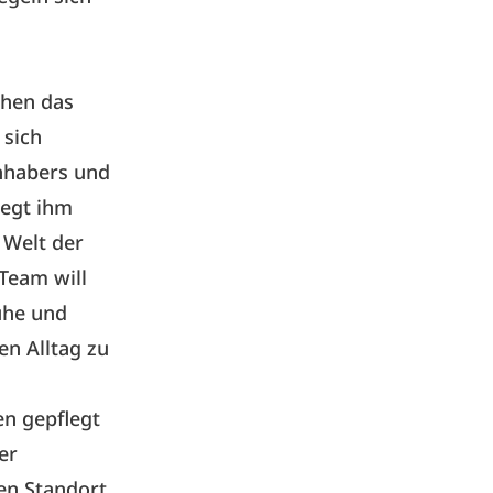
chen das
 sich
nhabers und
iegt ihm
 Welt der
Team will
uhe und
en Alltag zu
en gepflegt
er
en Standort