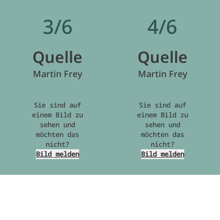
3/6
4/6
Quelle
Quelle
Martin Frey
Martin Frey
Sie sind auf
Sie sind auf
einem Bild zu
einem Bild zu
sehen und
sehen und
möchten das
möchten das
nicht?
nicht?
Bild melden
Bild melden