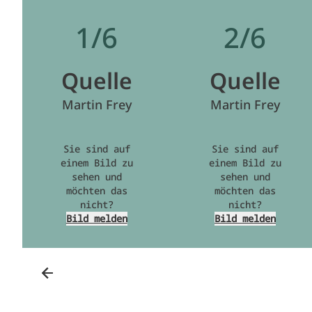
1/6
2/6
Quelle
Quelle
Martin Frey
Martin Frey
Sie sind auf
Sie sind auf
einem Bild zu
einem Bild zu
sehen und
sehen und
möchten das
möchten das
nicht?
nicht?
Bild melden
Bild melden