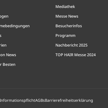
Mediathek
ogen
Messe News
hmebedingungen
Besucherinfos
s
Programm
rien
Nachbericht 2025
lon News
TOP HAIR Messe 2024
r Besten
Informationspflicht
AGBs
Barrierefreiheitserklärung