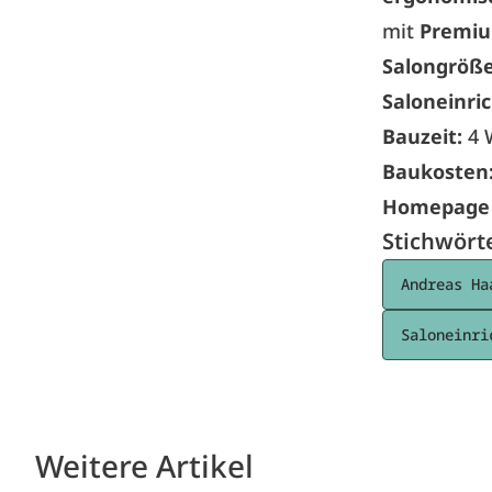
mit
Premiu
Salongröß
Saloneinri
Bauzeit:
4 
Baukosten
Homepage
Stichwört
Andreas Ha
Saloneinri
Weitere Artikel