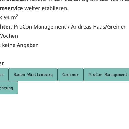
mservice
weiter etablieren.
2
e:
94 m
chter:
ProCon Management / Andreas Haas/Greiner
Wochen
:
keine Angaben
er
as
Baden-Württemberg
Greiner
ProCon Management
chtung