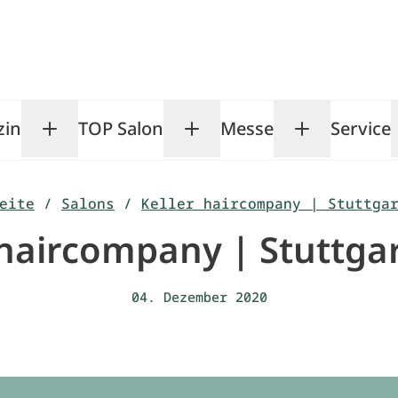
zin
TOP Salon
Messe
Service
Toggle Magazin submenu
Toggle TOP Salon subm
Toggle Me
eite
/
Salons
/
Keller haircompany | Stuttga
 haircompany | Stuttga
04. Dezember 2020