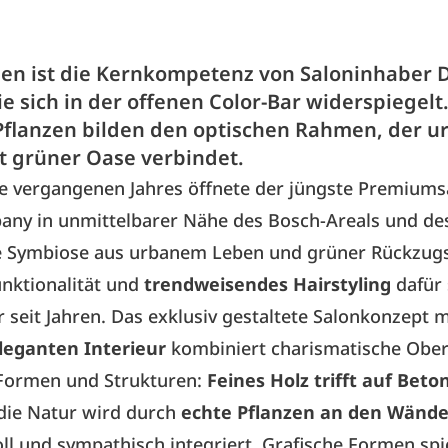
en ist die Kernkompetenz von Saloninhaber 
ie sich in der offenen Color-Bar widerspiegelt
Pflanzen bilden den optischen Rahmen, der u
t grüner Oase verbindet.
e vergangenen Jahres öffnete der jüngste Premiums
any in unmittelbarer Nähe des Bosch-Areals und des
ne Symbiose aus urbanem Leben und grüner Rückzug
unktionalität und
trendweisendes Hairstyling
dafür 
 seit Jahren. Das exklusiv gestaltete Salonkonzept 
leganten Interieur
kombiniert charismatische Ober
ormen und Strukturen:
Feines Holz trifft auf Beto
 die Natur wird durch
echte Pflanzen an den Wänd
ll und sympathisch integriert. Grafische Formen spi