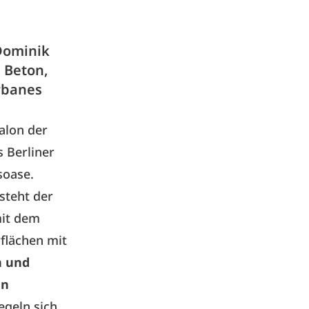
Dominik
. Beton,
rbanes
alon der
 Berliner
soase.
steht der
mit dem
flächen mit
n und
en
egeln sich