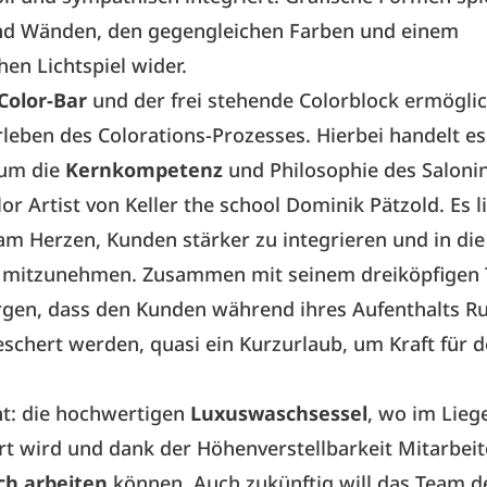
nd Wänden, den gegengleichen Farben und einem
en Lichtspiel wider.
Color-Bar
und der frei stehende Colorblock ermögli
rleben des Colorations-Prozesses. Hierbei handelt es
 um die
Kernkompetenz
und Philosophie des Saloni
lor Artist von Keller the school Dominik Pätzold. Es l
m Herzen, Kunden stärker zu integrieren und in die
 mitzunehmen. Zusammen mit seinem dreiköpfigen 
rgen, dass den Kunden während ihres Aufenthalts R
schert werden, quasi ein Kurzurlaub, um Kraft für d
ht: die hochwertigen
Luxuswaschsessel
, wo im Lieg
t wird und dank der Höhenverstellbarkeit Mitarbeit
h arbeiten
können. Auch zukünftig will das Team d