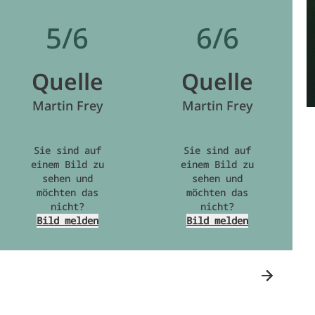
5/6
6/6
Quelle
Quelle
Martin Frey
Martin Frey
Sie sind auf
Sie sind auf
einem Bild zu
einem Bild zu
sehen und
sehen und
möchten das
möchten das
nicht?
nicht?
Bild melden
Bild melden