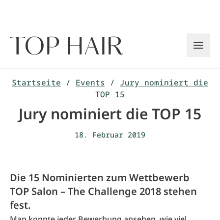
Zum
Inhalt
springen
Startseite
/
Events
/
Jury nominiert die
TOP 15
Jury nominiert die TOP 15
18. Februar 2019
Die 15 Nominierten zum Wettbewerb
TOP Salon – The Challenge 2018 stehen
fest.
Man konnte jeder Bewerbung ansehen, wie viel