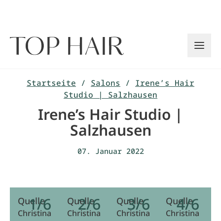
Zum
Inhalt
springen
Startseite
/
Salons
/
Irene’s Hair
Studio | Salzhausen
Irene’s Hair Studio |
Salzhausen
07. Januar 2022
1/6
2/6
3/6
4/6
Quelle
Quelle
Quelle
Quelle
Q
Christina
Christina
Christina
Christina
C