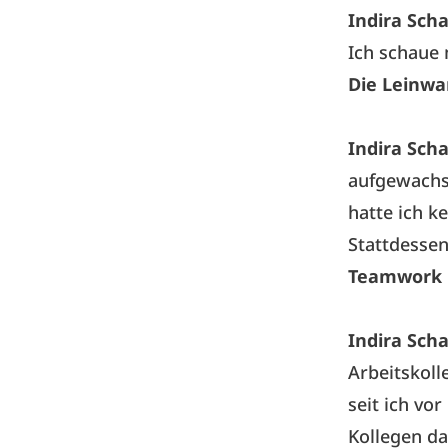
Indira Sch
Ich schaue m
Die Leinwa
Indira Sch
aufgewachse
hatte ich k
Stattdessen
Teamwork m
Indira Sch
Arbeitskoll
seit ich vo
Kollegen da