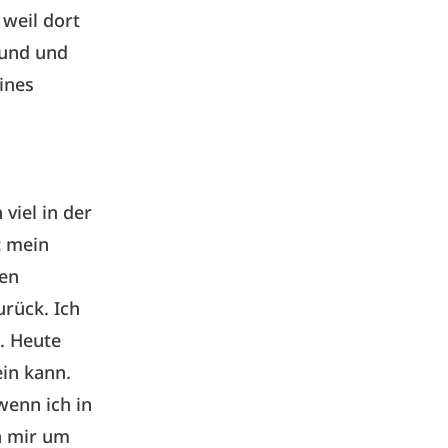
 weil dort
reund und
eines
 viel in der
t mein
gen
rück. Ich
. Heute
ein kann.
wenn ich in
ch mir um