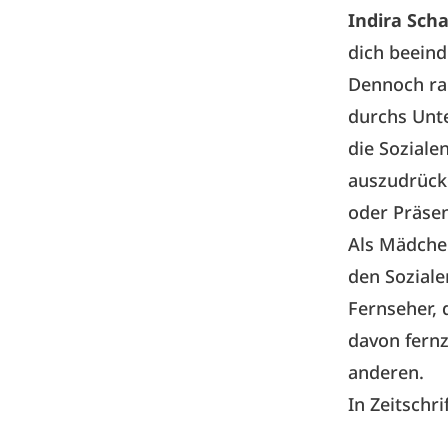
Indira Sch
dich beeind
Dennoch rau
durchs Unte
die Soziale
auszudrücke
oder Präse
Als Mädchen
den Soziale
Fernseher, 
davon fernz
anderen.
In Zeitschri