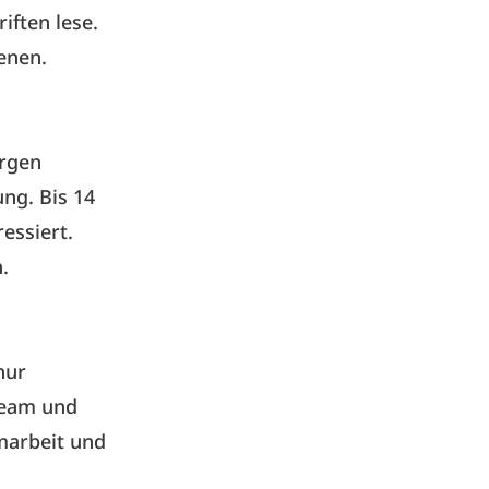
iften lese.
ienen.
ergen
ng. Bis 14
essiert.
.
nur
 Team und
amarbeit und