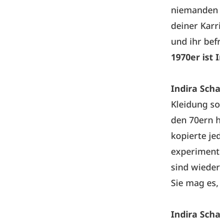
niemanden a
deiner Karr
und ihr bef
1970er ist 
Indira Sch
Kleidung so
den 70ern h
kopierte je
experimente
sind wiede
Sie mag es,
Indira Sch