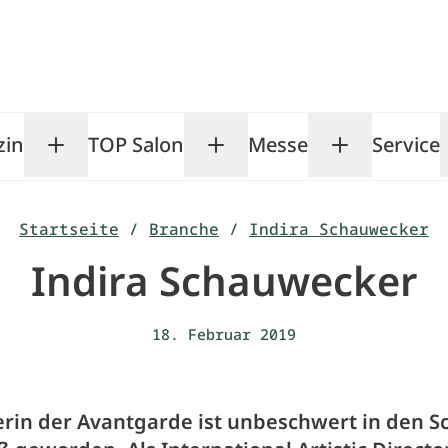
zin
TOP Salon
Messe
Service
Toggle Magazin submenu
Toggle TOP Salon subm
Toggle Me
Startseite
/
Branche
/
Indira Schauwecker
Indira Schauwecker
18. Februar 2019
erin der Avantgarde ist unbeschwert in den S