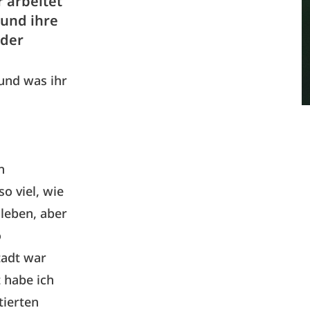
r arbeitet
 und ihre
 der
 und was ihr
n
o viel, wie
 leben, aber
o
tadt war
 habe ich
tierten