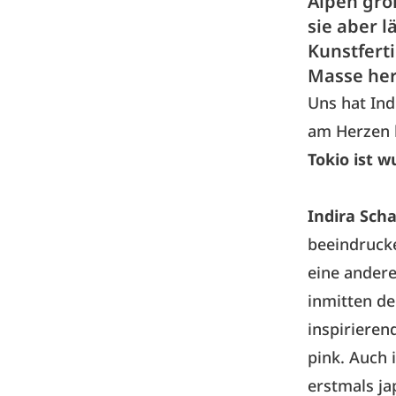
Alpen groß
sie aber l
Kunstfert
Masse her
Uns hat Ind
am Herzen l
Tokio ist 
Indira Sch
beeindrucke
eine andere
inmitten de
inspirieren
pink. Auch 
erstmals ja