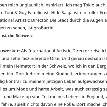
ben mich unglaublich inspiriert. Ich mag Tokio auch,
te
Toni & Guy
Familie ist. Hide Saiga ist ein toller F
ational Artistic Director. Die Stadt durch die Augen 
en zu sehen, ist großartig.
t
ist die Schweiz
auwecker:
Als International Artistic Director reise ich
und sehe faszinierende Orte. Und genau deshalb is
el mein Heimatort in der Schweiz, wo ich in den Ber
en bin. Dort kehren meine Kindheitserinnerungen zu
llig konträr zu meinem jetzigen Leben aufgewachsen
alles um Mode und harte Arbeit, was auch stressig s
l und Make-up sind Teil meines Lebens in England, 
 fahre, spielt nichts davon eine Rolle. Dort mache i