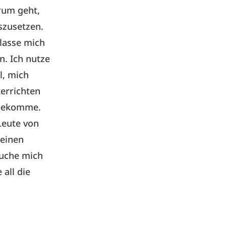
rum geht,
szusetzen.
 lasse mich
n. Ich nutze
l, mich
errichten
tbekomme.
Leute von
 einen
suche mich
all die