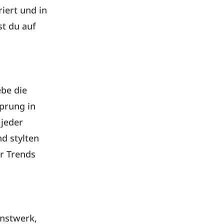
iert und in
st du auf
ebe die
sprung in
 jeder
nd stylten
er Trends
unstwerk,