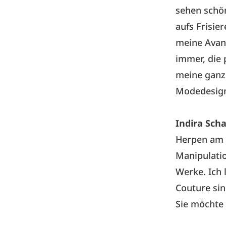
sehen schön
aufs Frisie
meine Avant
immer, die 
meine ganz
Modedesig
Indira Sch
Herpen
am m
Manipulatio
Werke. Ich 
Couture sin
Sie möchte