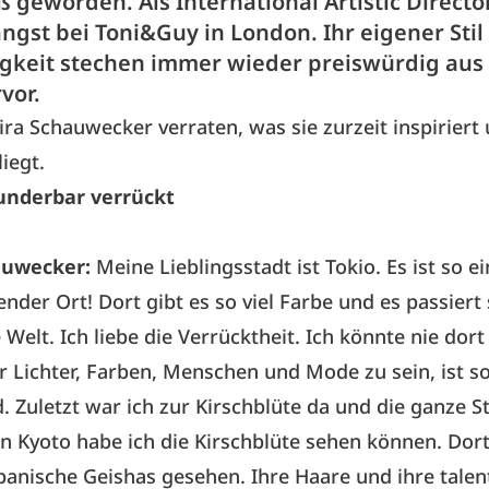
 geworden. Als International Artistic Directo
ängst bei Toni&Guy in London. Ihr eigener Stil
igkeit stechen immer wieder preiswürdig aus
vor.
ira Schauwecker verraten, was sie zurzeit inspiriert
iegt.
wunderbar verrückt
auwecker:
Meine Lieblingsstadt ist Tokio. Es ist so ei
nder Ort! Dort gibt es so viel Farbe und es passiert s
 Welt. Ich liebe die Verrücktheit. Ich könnte nie dort
r Lichter, Farben, Menschen und Mode zu sein, ist s
d. Zuletzt war ich zur Kirschblüte da und die ganze S
in Kyoto habe ich die Kirschblüte sehen können. Dort
panische Geishas gesehen. Ihre Haare und ihre talen