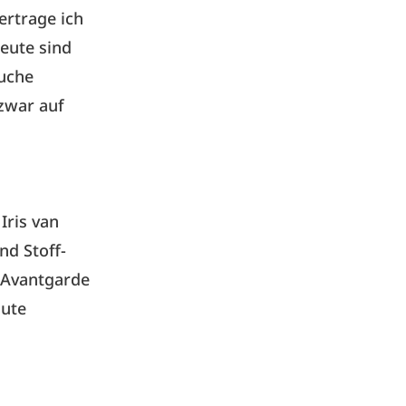
ertrage ich
eute sind
suche
zwar auf
h
Iris van
nd Stoff-
e Avantgarde
aute