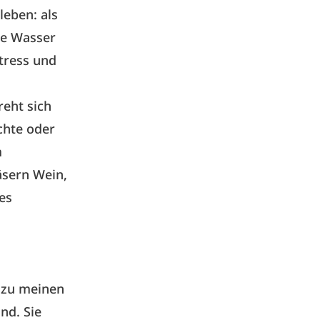
leben: als
te Wasser
tress und
reht sich
chte oder
m
äsern Wein,
es
 zu meinen
nd. Sie