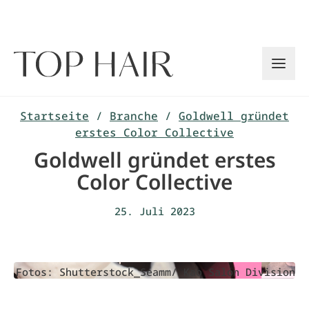
Zum
Inhalt
springen
Startseite
/
Branche
/
Goldwell gründet
erstes Color Collective
Goldwell gründet erstes
Color Collective
25. Juli 2023
Fotos: Shutterstock_Seamm/ Kao Salon Division