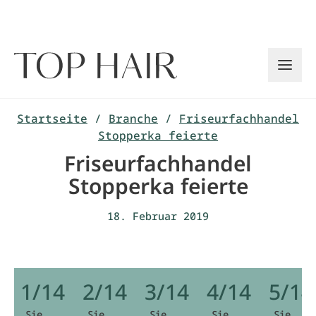
Zum
Inhalt
springen
Startseite
/
Branche
/
Friseurfachhandel
Stopperka feierte
Friseurfachhandel
Stopperka feierte
18. Februar 2019
1/14
2/14
3/14
4/14
5/14
Sie
Sie
Sie
Sie
Sie