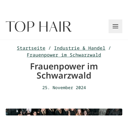
Zum
Inhalt
springen
Startseite
/
Industrie & Handel
/
Frauenpower im Schwarzwald
Frauenpower im
Schwarzwald
25. November 2024
Foto: ninetwofive GmbH