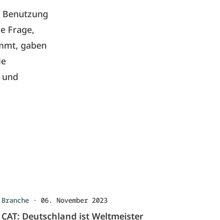
d Benutzung
ie Frage,
ommt, gaben
ie
 und
Branche
·
06. November 2023
CAT: Deutschland ist Weltmeister