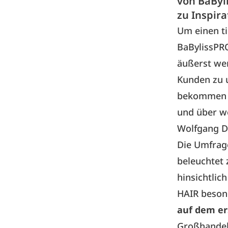
von BaByl
zu Inspira
Um einen ti
BaBylissPR
äußerst wer
Kunden zu 
bekommen w
und über we
Wolfgang Da
Die Umfrage
beleuchtet 
hinsichtlic
HAIR beson
auf dem er
Großhandel 