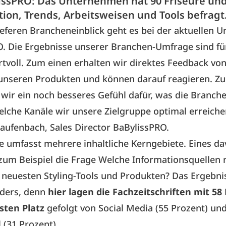
issPRO: Das Unternehmen hat 90 Friseure un
tion, Trends, Arbeitsweisen und Tools befragt
eferen Brancheneinblick geht es bei der aktuellen 
O
. Die Ergebnisse unserer Branchen-Umfrage sind fü
tvoll. Zum einen erhalten wir direktes Feedback vo
unseren Produkten und können darauf reagieren. Z
ir ein noch besseres Gefühl dafür, was die Branch
lche Kanäle wir unsere Zielgruppe optimal erreichen
ufenbach, Sales Director BaBylissPRO.
 umfasst mehrere inhaltliche Kerngebiete. Eines d
zum Beispiel die Frage Welche Informationsquellen 
h neuesten Styling-Tools und Produkten? Das Ergebni
ders, denn
hier lagen die Fachzeitschriften mit 58
sten Platz
gefolgt von Social Media (55 Prozent) un
(31 Prozent).