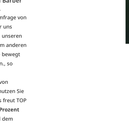
d Barber
.
Umfrage von
r uns
n unseren
um anderen
e bewegt
., so
avon
nutzen Sie
s freut TOP
 Prozent
d dem