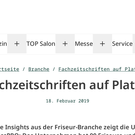
zin
TOP Salon
Messe
Service
Toggle Magazin submenu
Toggle TOP Salon subm
Toggle Me
rtseite
/
Branche
/
Fachzeitschriften auf Pla
chzeitschriften auf Plat
18. Februar 2019
 Insights aus der Friseur-Branche zeigt die