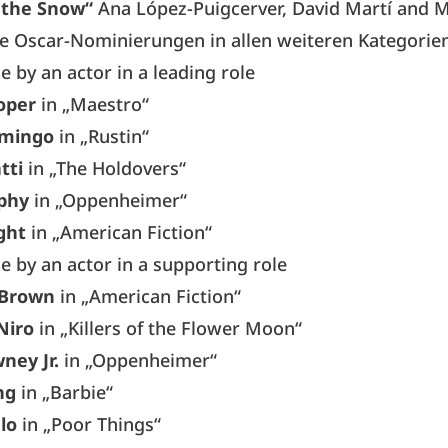
f the Snow“
Ana López-Puigcerver, David Martí and 
ie Oscar-Nominierungen in allen weiteren Kategorie
 by an actor in a leading role
oper
in „Maestro“
mingo
in „Rustin“
tti
in „The Holdovers“
rphy
in „Oppenheimer“
ght
in „American Fiction“
 by an actor in a supporting role
. Brown
in „American Fiction“
Niro
in „Killers of the Flower Moon“
ney Jr.
in „Oppenheimer“
ng
in „Barbie“
lo
in „Poor Things“