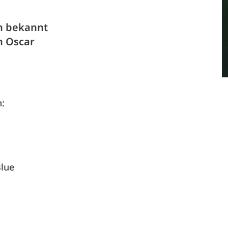
n bekannt
n Oscar
n:
Blue