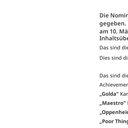
Die Nomin
gegeben. 
am 10. Mä
Inhaltsüb
Das sind d
Dies sind d
Das sind d
Achievemen
„Golda“
Kar
„Maestro“
„Oppenhei
„Poor Thin