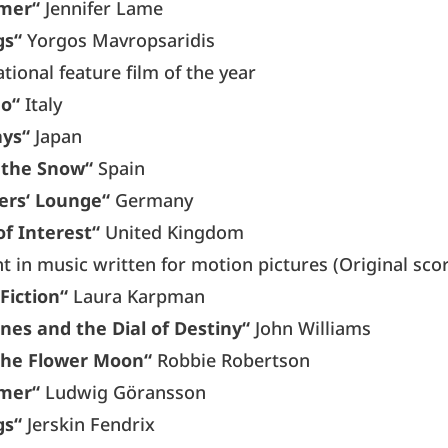
mer“
Jennifer Lame
gs“
Yorgos Mavropsaridis
tional feature film of the year
no“
Italy
ays“
Japan
f the Snow“
Spain
ers‘ Lounge“
Germany
f Interest“
United Kingdom
 in music written for motion pictures (Original sco
Fiction“
Laura Karpman
nes and the Dial of Destiny“
John Williams
 the Flower Moon“
Robbie Robertson
mer“
Ludwig Göransson
gs“
Jerskin Fendrix