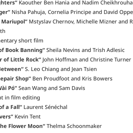
hters“
Kaouther Ben Hania and Nadim Cheikhrouha
iger“
Nisha Pahuja, Cornelia Principe and David Opp
n Mariupol“
Mstyslav Chernov, Michelle Mizner and 
th
entary short film
of Book Banning“
Sheila Nevins and Trish Adlesic
 of Little Rock“
John Hoffman and Christine Turner
 Between“
S. Leo Chiang and Jean Tsien
Repair Shop“
Ben Proudfoot and Kris Bowers
Wài Pó“
Sean Wang and Sam Davis
 in film editing
f a Fall“
Laurent Sénéchal
vers“
Kevin Tent
 the Flower Moon“
Thelma Schoonmaker