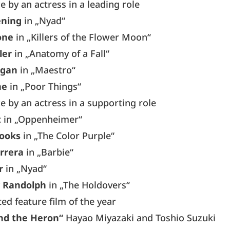
 by an actress in a leading role
ening
in „Nyad“
one
in „Killers of the Flower Moon“
ler
in „Anatomy of a Fall“
igan
in „Maestro“
ne
in „Poor Things“
 by an actress in a supporting role
t
in „Oppenheimer“
rooks
in „The Color Purple“
rrera
in „Barbie“
r
in „Nyad“
y Randolph
in „The Holdovers“
ed feature film of the year
nd the Heron“
Hayao Miyazaki and Toshio Suzuki