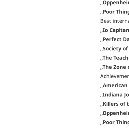
„Oppenhei
„Poor Thin
Best interna
„Io Capita
„Perfect D
„Society o
„The Teach
„The Zone o
Achievement
„American 
„Indiana Jo
„Killers of
„Oppenhei
„Poor Thin