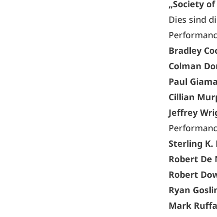
„Society o
Dies sind d
Performance
Bradley Co
Colman Do
Paul Giama
Cillian Mu
Jeffrey Wri
Performance
Sterling K
Robert De 
Robert Dow
Ryan Gosli
Mark Ruffa