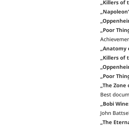
„Killers of
„Napoleon
„Oppenhei
„Poor Thin
Achievement
„Anatomy o
„Killers of
„Oppenhei
„Poor Thin
„The Zone o
Best docume
„Bobi Wine:
John Battse
„The Etern