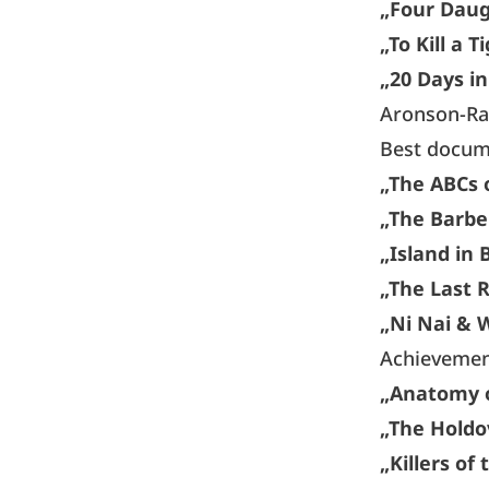
„Four Daug
„To Kill a T
„20 Days i
Aronson-Ra
Best docum
„The ABCs 
„The Barber
„Island in
„The Last 
„Ni Nai & 
Achievement
„Anatomy o
„The Holdo
„Killers of