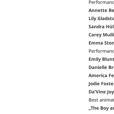
Performance
Annette B
Lily Gladst
Sandra Hül
Carey Mull
Emma Sto
Performance
Emily Blun
Danielle B
America Fe
Jodie Foste
Da’Vine Jo
Best animat
„The Boy a