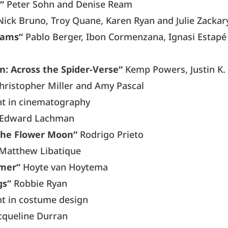
“
Peter Sohn and Denise Ream
ick Bruno, Troy Quane, Karen Ryan and Julie Zackar
eams“
Pablo Berger, Ibon Cormenzana, Ignasi Estapé
n: Across the Spider-Verse“
Kemp Powers, Justin K
Christopher Miller and Amy Pascal
t in cinematography
Edward Lachman
 the Flower Moon“
Rodrigo Prieto
Matthew Libatique
mer“
Hoyte van Hoytema
gs“
Robbie Ryan
t in costume design
cqueline Durran