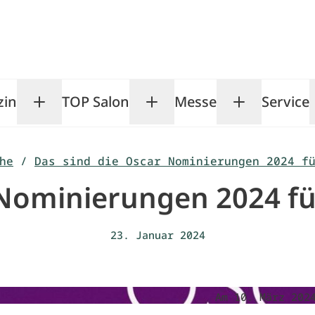
zin
TOP Salon
Messe
Service
Toggle Magazin submenu
Toggle TOP Salon subm
Toggle Me
he
/
Das sind die Oscar Nominierungen 2024 f
 Nominierungen 2024 f
23. Januar 2024
Am 10. März 202