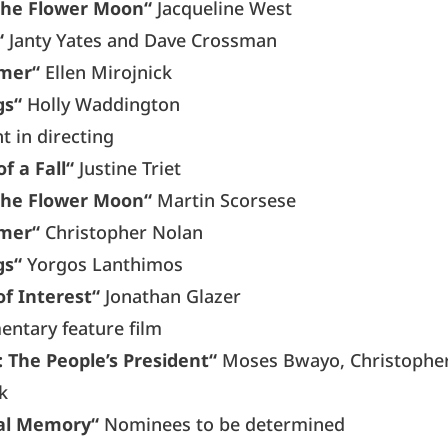
 the Flower Moon“
Jacqueline West
“
Janty Yates and Dave Crossman
mer“
Ellen Mirojnick
gs“
Holly Waddington
 in directing
f a Fall“
Justine Triet
 the Flower Moon“
Martin Scorsese
mer“
Christopher Nolan
gs“
Yorgos Lanthimos
f Interest“
Jonathan Glazer
ntary feature film
 The People’s President“
Moses Bwayo, Christopher
k
al Memory“
Nominees to be determined