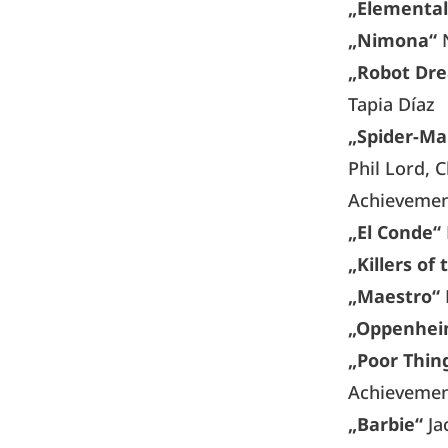
„Elemental
„Nimona“
N
„Robot Dr
Tapia Díaz
„Spider-Ma
Phil Lord, 
Achievemen
„El Conde“
„Killers of
„Maestro“
„Oppenhei
„Poor Thin
Achievemen
„Barbie“
Ja