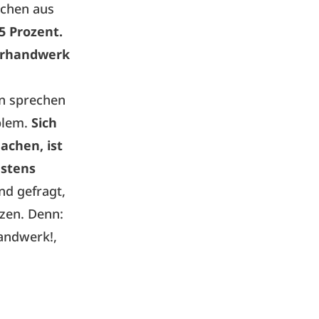
schen aus
5 Prozent.
eurhandwerk
en sprechen
blem.
Sich
chen, ist
estens
nd gefragt,
zen. Denn:
handwerk!,