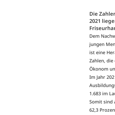
Die Zahlen
2021 lieg
Friseurha
Dem Nachwu
jungen Mens
ist eine He
Zahlen, die
Ökonom und 
Im Jahr 20
Ausbildungs
1.683 im La
Somit sind 
62,3 Prozen