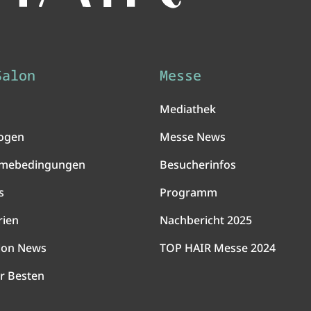
Salon
Messe
Mediathek
ogen
Messe News
hmebedingungen
Besucherinfos
s
Programm
rien
Nachbericht 2025
lon News
TOP HAIR Messe 2024
r Besten