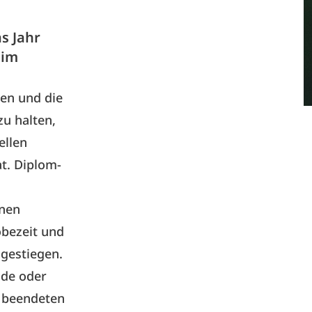
s Jahr
 im
en und die
u halten,
ellen
at. Diplom-
inen
obezeit und
sgestiegen.
nde oder
r beendeten