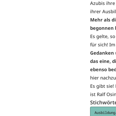
Azubis ihre
ihrer Ausbi
Mehr als d
begonnen h
Es gelte, s
für sich! I
Gedanken ü
das eine, 
ebenso be
hier nachzu
Es gibt sie
ist Ralf Osi
Stichwört
Ausbildung