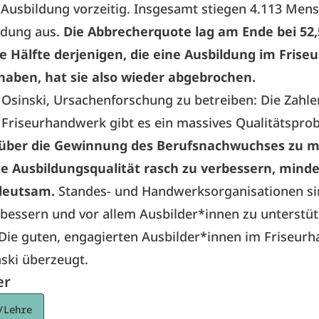
 Ausbildung vorzeitig. Insgesamt stiegen 4.113 Men
ldung aus.
Die Abbrecherquote lag am Ende bei 52,
ie Hälfte derjenigen, die eine Ausbildung im Fris
aben, hat sie also wieder abgebrochen.
o Osinski, Ursachenforschung zu betreiben: Die Zahl
m Friseurhandwerk gibt es ein massives Qualitätspro
ber die Gewinnung des Berufsnachwuchses zu ma
die Ausbildungsqualität rasch zu verbessern, mind
deutsam.
Standes- und Handwerksorganisationen si
bessern und vor allem Ausbilder*innen zu unterstüt
! Die guten, engagierten Ausbilder*innen im Friseur
nski überzeugt.
er
/Lehre