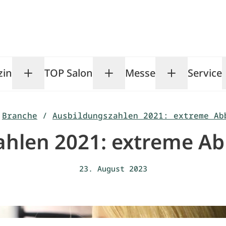
zin
TOP Salon
Messe
Service
Toggle Magazin submenu
Toggle TOP Salon subm
Toggle Me
Branche
/
Ausbildungszahlen 2021: extreme Ab
ahlen 2021: extreme Ab
23. August 2023