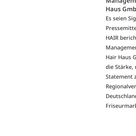
Managemen
Haus Gmb
Es seien Si
Pressemitt
HAIR beric
Managemen
Hair Haus 
die Stärke,
Statement 
Regionalverk
Deutschland
Friseurmar