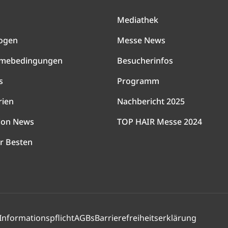
Mediathek
ogen
Messe News
hmebedingungen
Besucherinfos
s
Programm
rien
Nachbericht 2025
lon News
TOP HAIR Messe 2024
r Besten
Informationspflicht
AGBs
Barrierefreiheitserklärung