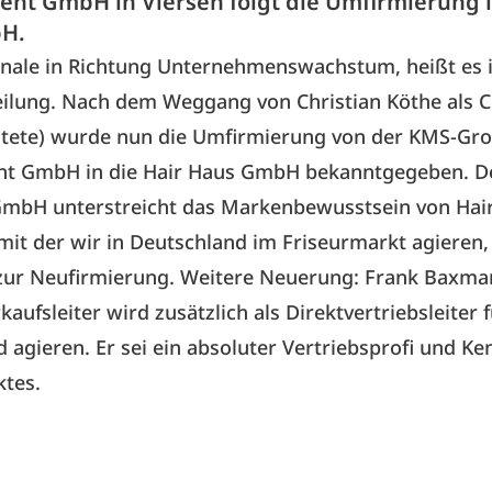
t GmbH in Viersen folgt die Umfirmierung i
H.
gnale in Richtung Unternehmenswachstum, heißt es i
eilung. Nach dem Weggang von Christian Köthe als 
htete) wurde nun die Umfirmierung von der KMS-Gr
t GmbH in die
Hair Haus GmbH
bekanntgegeben. D
GmbH unterstreicht das Markenbewusstsein von Hai
 mit der wir in Deutschland im Friseurmarkt agieren,
zur Neufirmierung. Weitere Neuerung: Frank Baxma
aufsleiter wird zusätzlich als Direktvertriebsleiter 
 agieren. Er sei ein absoluter Vertriebsprofi und Ke
ktes.