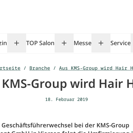
zin
TOP Salon
Messe
Service
Toggle Magazin submenu
Toggle TOP Salon subm
Toggle Me
rtseite
/
Branche
/
Aus KMS-Group wird Hair 
 KMS-Group wird Hair 
18. Februar 2019
Geschäftsführerwechsel bei der KMS-Group