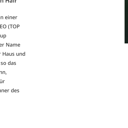
n Hair
n einer
CEO (TOP
oup
er Name
r Haus und
 so das
nn,
für
nner des