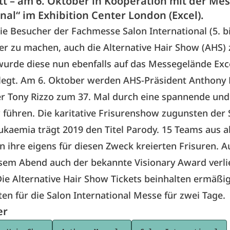
tt – am 6. Oktober in Kooperation mit der Me
nal“ im Exhibition Center London (Excel).
die Besucher der Fachmesse
Salon International
(5. b
ter zu machen, auch die
Alternative Hair Show (AHS)
urde diese nun ebenfalls auf das Messegelände Exce
legt. Am 6. Oktober werden AHS-Präsident Anthony
r Tony Rizzo zum 37. Mal durch eine spannende und
ühren. Die karitative Frisurenshow zugunsten der 
ukaemia trägt 2019 den Titel Parody. 15 Teams aus al
n ihre eigens für diesen Zweck kreierten Frisuren.
esem Abend auch der bekannte Visionary Award verli
ie Alternative Hair Show Tickets beinhalten ermäßi
rten für die Salon International Messe für zwei Tage.
er