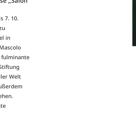
sse „Salon
is 7. 10.
zu
l in
 Mascolo
 fulminante
Stiftung
ler Welt
 Außerdem
ehen.
gte