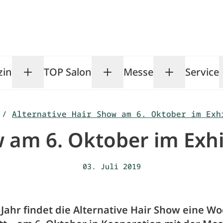
zin
TOP Salon
Messe
Service
Toggle Magazin submenu
Toggle TOP Salon subm
Toggle Me
/
Alternative Hair Show am 6. Oktober im Exh
w am 6. Oktober im Exh
03. Juli 2019
 Jahr findet die Alternative Hair Show eine W