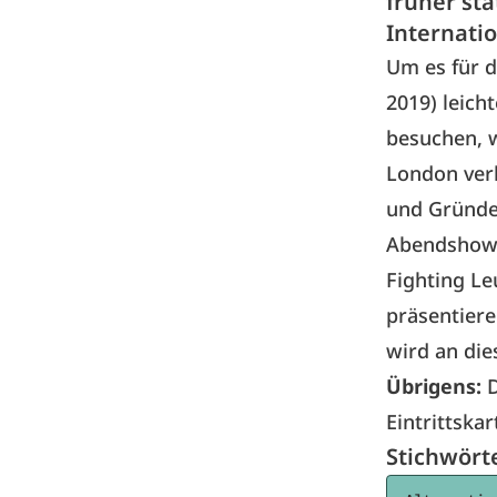
früher sta
Internatio
Um es für 
2019) leich
besuchen, w
London ver
und Gründe
Abendshow f
Fighting Le
präsentiere
wird an di
Übrigens:
D
Eintrittska
Stichwört