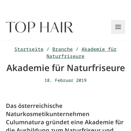
Zum
Inhalt
springen
Startseite
/
Branche
/
Akademie für
Naturfriseure
Akademie für Naturfriseure
18. Februar 2019
Das österreichische
Naturkosmetikunternehmen
Culumnatura gründet eine Akademie für
die Ausbildung zum Naturfriseur und